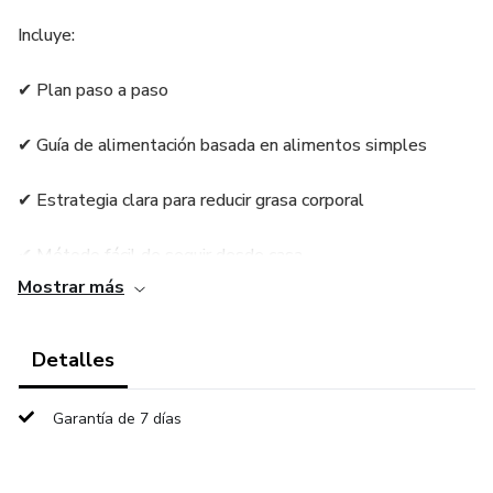
Incluye:
✔ Plan paso a paso
✔ Guía de alimentación basada en alimentos simples
✔ Estrategia clara para reducir grasa corporal
✔ Método fácil de seguir desde casa
Mostrar más
Ideal para personas que buscan resultados reales sin
complicarse.
Detalles
Garantía de 7 días