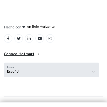
en Ciudad de México
en Bogotá
en Amsterdam
en Madrid
en Belo Horizonte
Hecho con
❤
Conoce Hotmart
Idioma
Español