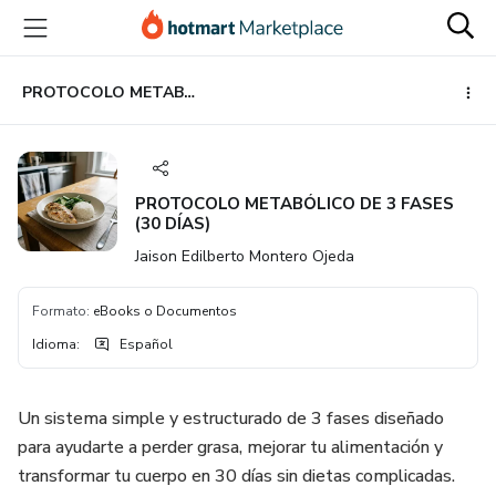
Ir
Ir
Ir
al
a
al
contenido
la
pie
principal
página
de
PROTOCOLO METABÓLICO DE 3 FASES (30 DÍAS)
de
página
pago
PROTOCOLO METABÓLICO DE 3 FASES
(30 DÍAS)
Jaison Edilberto Montero Ojeda
Formato
:
eBooks o Documentos
Idioma
:
Español
Un sistema simple y estructurado de 3 fases diseñado
para ayudarte a perder grasa, mejorar tu alimentación y
transformar tu cuerpo en 30 días sin dietas complicadas.