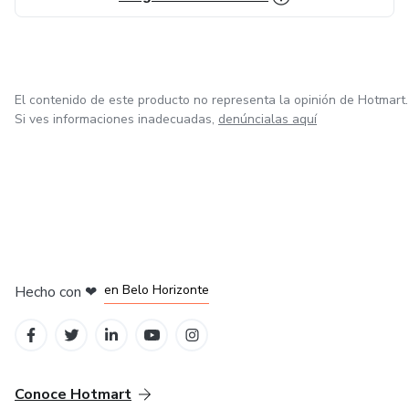
El contenido de este producto no representa la opinión de Hotmart.
Si ves informaciones inadecuadas,
denúncialas aquí
en Ciudad de México
en Bogotá
en Amsterdam
en Madrid
en Belo Horizonte
Hecho con
❤
Conoce Hotmart