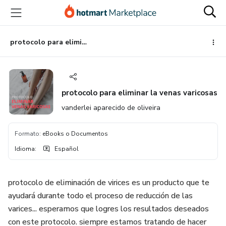
Ir
Ir
Ir
al
a
al
contenido
la
pie
principal
página
de
protocolo para eliminar la venas varicosas
de
página
pago
protocolo para eliminar la venas varicosas
vanderlei aparecido de oliveira
Formato
:
eBooks o Documentos
Idioma
:
Español
protocolo de eliminación de virices es un producto que te
ayudará durante todo el proceso de reducción de las
varices... esperamos que logres los resultados deseados
con este protocolo. siempre estamos tratando de hacer