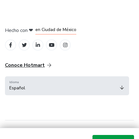
en Bogotá
en Amsterdam
en Madrid
en Ciudad de México
Hecho con
❤
en Belo Horizonte
Conoce Hotmart
Idioma
Español
FAQ
Términos
Privacidad
Cookies