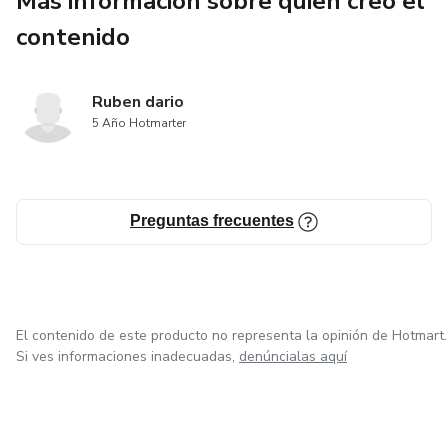
Más información sobre quien creó el
• Comunicación No Verbal: Aprende a leer
contenido
microexpresiones y posturas para interpretar las
verdaderas intenciones de tu interlocutor.
Ruben dario
5 Año Hotmarter
Basado en las investigaciones de Robert Cialdini y Daniel
Kahneman, este recurso te permitirá transformar tus
ventas, liderazgo y negociaciones bajo un marco
estrictamente ético y profesional.
Preguntas frecuentes
El contenido de este producto no representa la opinión de Hotmart.
Si ves informaciones inadecuadas,
denúncialas aquí