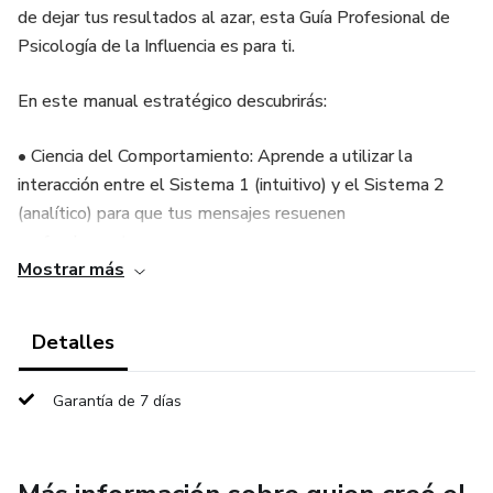
de dejar tus resultados al azar, esta Guía Profesional de
Psicología de la Influencia es para ti.
En este manual estratégico descubrirás:
• Ciencia del Comportamiento: Aprende a utilizar la
interacción entre el Sistema 1 (intuitivo) y el Sistema 2
(analítico) para que tus mensajes resuenen
profundamente.
Mostrar más
• Técnicas de Impacto: Domina los pilares de la
reciprocidad, el compromiso y la autoridad para generar
Detalles
confianza instantánea.
Garantía de 7 días
• Estrategias de Valor: Utiliza la prueba social y la escasez
legítima para acelerar la toma de decisiones de tus
clientes o equipo.