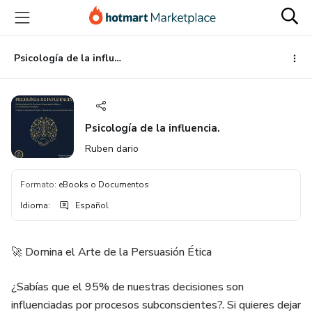
Ir
Ir
Ir
al
a
al
contenido
la
pie
principal
página
de
Psicología de la influencia.
de
página
pago
Psicología de la influencia.
Ruben dario
Formato
:
eBooks o Documentos
Idioma
:
Español
🚀 Domina el Arte de la Persuasión Ética
¿Sabías que el 95% de nuestras decisiones son
influenciadas por procesos subconscientes?. Si quieres dejar