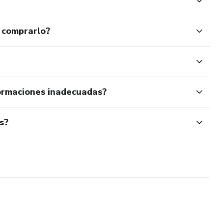
 comprarlo?
ormaciones inadecuadas?
s?