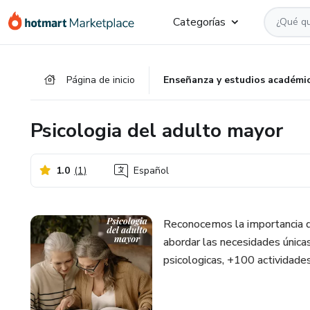
Ir
Ir
Ir
Categorías
al
a
al
contenido
la
pie
principal
página
de
Página de inicio
Enseñanza y estudios académi
de
página
pago
Psicologia del adulto mayor
1.0
(
1
)
Español
Reconocemos la importancia de
abordar las necesidades única
psicologicas, +100 actividades