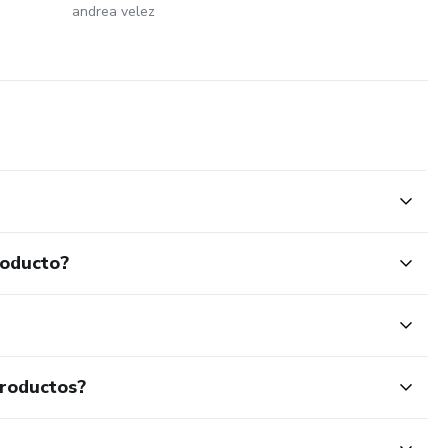
andrea velez
roducto?
productos?