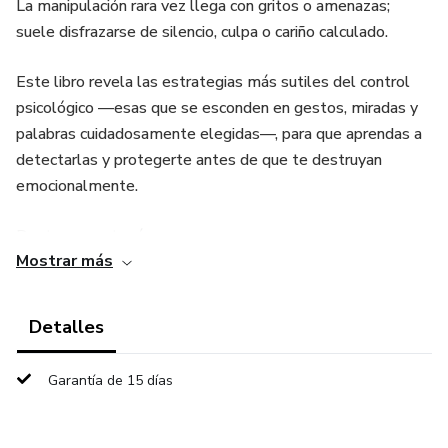
La manipulación rara vez llega con gritos o amenazas;
suele disfrazarse de silencio, culpa o cariño calculado.
Este libro revela las estrategias más sutiles del control
psicológico —esas que se esconden en gestos, miradas y
palabras cuidadosamente elegidas—, para que aprendas a
detectarlas y protegerte antes de que te destruyan
emocionalmente.
Dentro encontrarás:
Mostrar más
Cómo reconocer las señales invisibles del lenguaje corporal
manipulador.
Detalles
Técnicas reales de defensa mental basadas en psicología
Garantía de 15 días
aplicada.
Ejemplos cotidianos de manipulación en pareja, familia y