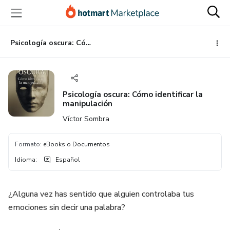
Ir
Ir
Ir
al
a
al
contenido
la
pie
principal
página
de
Psicología oscura: Cómo identificar la manipulación
de
página
pago
Psicología oscura: Cómo identificar la
manipulación
Víctor Sombra
Formato
:
eBooks o Documentos
Idioma
:
Español
¿Alguna vez has sentido que alguien controlaba tus
emociones sin decir una palabra?