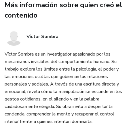
Más información sobre quien creó el
trabajo.
contenido
Ejercicios para recuperar tu poder interior y fortalecer tus
límites.
Víctor Sombra
📘 Un manual claro, directo y profundo para quienes buscan
entender la mente humana sin adornos, y salir del ciclo del
Víctor Sombra es un investigador apasionado por los
control emocional.
mecanismos invisibles del comportamiento humano. Su
trabajo explora los límites entre la psicología, el poder y
Porque el primer paso para liberarte es reconocer lo que te
las emociones ocultas que gobiernan las relaciones
ata.
personales y sociales. A través de una escritura directa y
emocional, revela cómo la manipulación se esconde en los
gestos cotidianos, en el silencio y en la palabra
cuidadosamente elegida. Su obra invita a despertar la
conciencia, comprender la mente y recuperar el control
interior frente a quienes intentan dominarla.