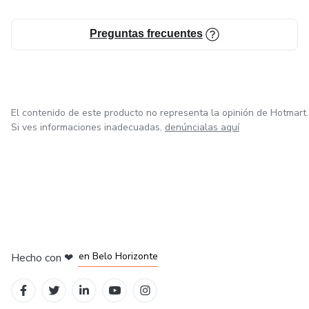
Preguntas frecuentes
El contenido de este producto no representa la opinión de Hotmart.
Si ves informaciones inadecuadas,
denúncialas aquí
en Ciudad de México
en Bogotá
en Amsterdam
en Madrid
en Belo Horizonte
Hecho con
❤