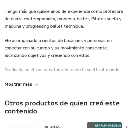
Tengo más que quince años de experiencia como profesora
de danza contemporánea, moderna, ballet, Pilates suelo y
máquina y progressing ballet technique.
He acompañado a cientos de bailarines y personas en
conectar con su cuerpo y su movimiento consciente,
alcanzando objetivos y creciendo con ellos.
Graduada en el conservatorio, he dado la vuelta al mundo
pisando teatros muy bonitos y bailando delante de miles
Mostrar más
de personas.
Pero antes tuve que “pelearme” con muchos limites físicos
Otros productos de quien creó este
(antes los llamaba así), ahora me gusta llamarlos
contenido
oportunidades: en dehors inexistente, escapulas aladas,
escoliosis,… me decían que nunca iba a bailar… y no fue así.
PIERNAS