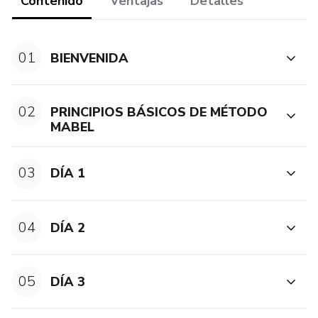
Contenido
Ventajas
Detalles
(Importante: "Este producto no sustituye el
asesoramiento médico profesional. Siempre consulte a un
01
BIENVENIDA
médico para hablar sobre problemas de salud")
02
PRINCIPIOS BÁSICOS DE MÉTODO
MABEL
03
DÍA 1
04
DÍA 2
05
DÍA 3