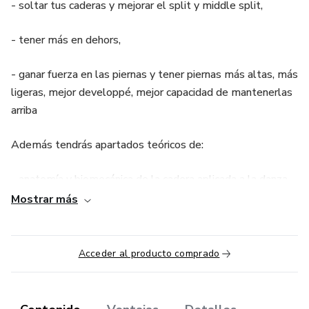
- soltar tus caderas y mejorar el split y middle split,
- tener más en dehors,
- ganar fuerza en las piernas y tener piernas más altas, más
ligeras, mejor developpé, mejor capacidad de mantenerlas
arriba
Además tendrás apartados teóricos de:
- anatomía y biomecánica de la cadera aplicada a la danza
Mostrar más
- mentalidad para no perder el foco
Y también grupo de telegram con contacto directo con la
Acceder al producto comprado
creadora de Método MaBel y bailarines y artistas que te
soportan y aportan para resolver dudas, compartir logros y
crear comunidad.