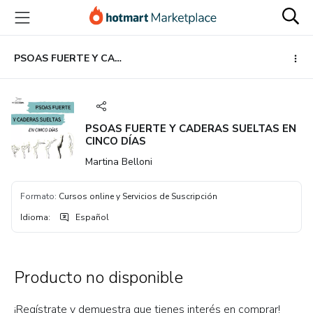
Ir
Ir
Ir
al
a
al
contenido
la
pie
principal
página
de
PSOAS FUERTE Y CADERAS SUELTAS EN CINCO DÍAS
de
página
pago
PSOAS FUERTE Y CADERAS SUELTAS EN
CINCO DÍAS
Martina Belloni
Formato
:
Cursos online y Servicios de Suscripción
Idioma
:
Español
Producto no disponible
¡Regístrate y demuestra que tienes interés en comprar!