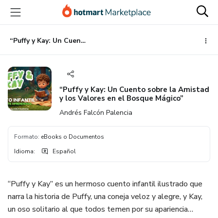
Ir
Ir
Ir
al
a
al
contenido
la
pie
principal
página
de
“Puffy y Kay: Un Cuento sobre la Amistad y los Valores en el Bosque Mágico”
de
página
pago
“Puffy y Kay: Un Cuento sobre la Amistad
y los Valores en el Bosque Mágico”
Andrés Falcón Palencia
Formato
:
eBooks o Documentos
Idioma
:
Español
“Puffy y Kay” es un hermoso cuento infantil ilustrado que
narra la historia de Puffy, una coneja veloz y alegre, y Kay,
un oso solitario al que todos temen por su apariencia…