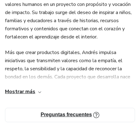
valores humanos en un proyecto con propósito y vocación
de impacto. Su trabajo surge del deseo de inspirar a niños,
familias y educadores a través de historias, recursos
formativos y contenidos que conectan con el corazón y
fortalecen el aprendizaje desde el interior.
Más que crear productos digitales, Andrés impulsa
iniciativas que transmiten valores como la empatía, el
respeto, la sensibilidad y la capacidad de reconocer la
bondad en los demás. Cada proyecto que desarrolla nace
con la intención de dejar una huella positiva en quienes lo
Mostrar más
reciben, recordando que la educación emocional y la
formación humana son pilares esenciales para construir un
mejor futuro.
Preguntas frecuentes