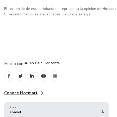
El contenido de este producto no representa la opinión de Hotmart.
Si ves informaciones inadecuadas,
denúncialas aquí
en Ciudad de México
en Bogotá
en Amsterdam
en Madrid
en Belo Horizonte
Hecho con
❤
Conoce Hotmart
Idioma
Español