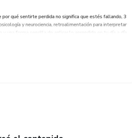
e por qué sentirte perdida no significa que estés fallando, 3
psicología y neurociencia, retroalimentación para interpretar
o y una forma sencilla de aplicar lo aprendido en tu día a día.
os. Promete acompañarte a escucharte mejor, para que
 a hacerse visible.