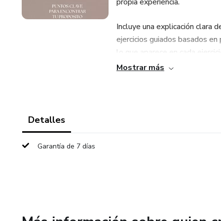
propia experiencia.
Incluye una explicación clara d
ejercicios guiados basados en 
lo que aparece en cada ejercici
Mostrar más
No promete resultados mágic
desde ahí el propósito empiece
Detalles
Garantía de 7 días