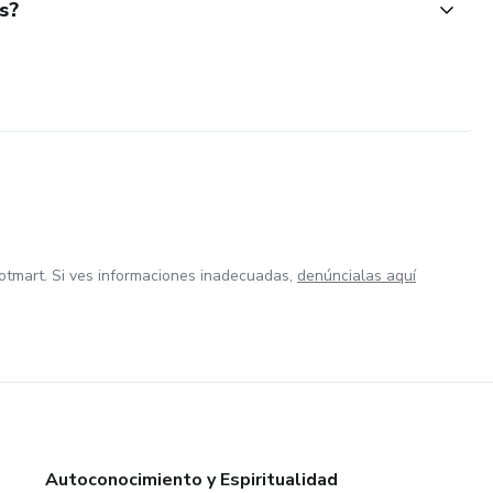
s?
otmart. Si ves informaciones inadecuadas,
denúncialas aquí
Autoconocimiento y Espiritualidad