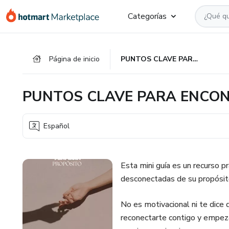
Ir
Ir
Ir
Categorías
al
a
al
contenido
la
pie
principal
página
de
Página de inicio
PUNTOS CLAVE PARA ENCONTRAR MI PROPÓSITO
de
página
pago
PUNTOS CLAVE PARA ENCON
Español
Esta mini guía es un recurso p
desconectadas de su propósito
No es motivacional ni te dice q
reconectarte contigo y empeza