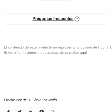
Preguntas frecuentes
El contenido de este producto no representa la opinión de Hotmart.
Si ves informaciones inadecuadas,
denúncialas aquí
en Ciudad de México
en Bogotá
en Amsterdam
en Madrid
en Belo Horizonte
Hecho con
❤