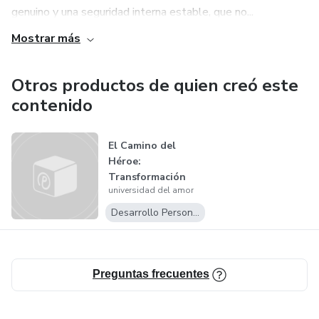
genuino y una seguridad interna estable, que no...
No es teoría. Es acompañamiento real, ejemplos humanos
y ejercicios que te devuelven el poder de elegir.
Mostrar más
RESET es un nuevo comienzo.
Otros productos de quien creó este
contenido
Un regreso a ti.
Un acto profundo de amor propio.
El Camino del
Héroe:
Transformación
universidad del amor
Personal para
Hombres Ga...
Desarrollo Personal
Preguntas frecuentes