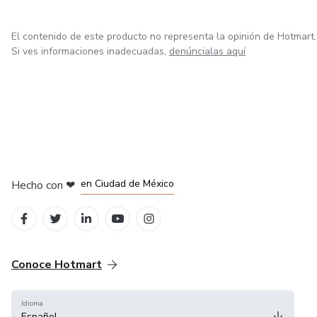
El contenido de este producto no representa la opinión de Hotmart.
Si ves informaciones inadecuadas,
denúncialas aquí
en Bogotá
en Amsterdam
en Madrid
en Ciudad de México
Hecho con
❤
en Belo Horizonte
Conoce Hotmart
Idioma
Español