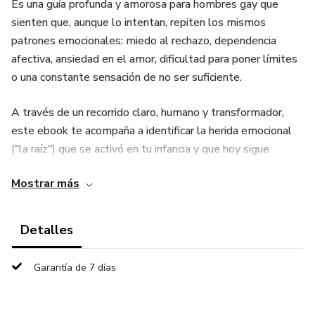
Es una guía profunda y amorosa para hombres gay que
sienten que, aunque lo intentan, repiten los mismos
patrones emocionales: miedo al rechazo, dependencia
afectiva, ansiedad en el amor, dificultad para poner límites
o una constante sensación de no ser suficiente.
A través de un recorrido claro, humano y transformador,
este ebook te acompaña a identificar la herida emocional
("la raíz") que se activó en tu infancia y que hoy sigue
dirigiendo tus decisiones, relaciones y reacciones sin que lo
Mostrar más
notes. Aprenderás a reconocer cómo esa herida creó
creencias inconscientes (“la mentira”), cómo estas se
convierten en patrones repetitivos y, lo más importante,
Detalles
cómo empezar a salir de ese piloto automático emocional.
Garantía de 7 días
RESET se basa en un proceso estructurado y práctico que
te ayudará a: