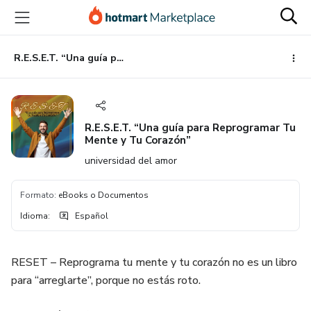
Ir
Ir
Ir
al
a
al
contenido
la
pie
principal
página
de
R.E.S.E.T. “Una guía para Reprogramar Tu Mente y Tu Corazón”
de
página
pago
R.E.S.E.T. “Una guía para Reprogramar Tu
Mente y Tu Corazón”
universidad del amor
Formato
:
eBooks o Documentos
Idioma
:
Español
RESET – Reprograma tu mente y tu corazón no es un libro
para “arreglarte”, porque no estás roto.