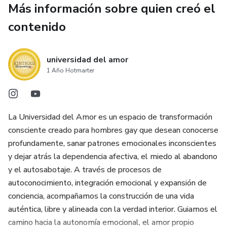
Más información sobre quien creó el
Comprender tus heridas emocionales sin juzgarte.
contenido
Diferenciar entre tu personalidad herida y tu personalidad
consciente.
universidad del amor
1 Año Hotmarter
Romper ciclos de autosabotaje en el amor y las relaciones.
Construir una nueva narrativa interna más segura,
compasiva y libre.
La Universidad del Amor es un espacio de transformación
consciente creado para hombres gay que desean conocerse
Elegir desde la conciencia y no desde el miedo.
profundamente, sanar patrones emocionales inconscientes
y dejar atrás la dependencia afectiva, el miedo al abandono
Este ebook está especialmente pensado para hombres
y el autosabotaje. A través de procesos de
gay que crecieron sintiendo que debían esconder partes de
autoconocimiento, integración emocional y expansión de
sí mismos para ser aceptados, que aprendieron a amar
conciencia, acompañamos la construcción de una vida
desde la herida y hoy desean vincularse desde el amor
auténtica, libre y alineada con la verdad interior. Guiamos el
propio, la dignidad emocional y la autenticidad.
camino hacia la autonomía emocional, el amor propio