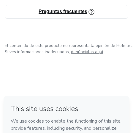
Preguntas frecuentes
El contenido de este producto no representa la opinión de Hotmart.
Si ves informaciones inadecuadas,
denúncialas aquí
en Bogotá
en Amsterdam
en Madrid
en Ciudad de México
Hecho con
❤
en Belo Horizonte