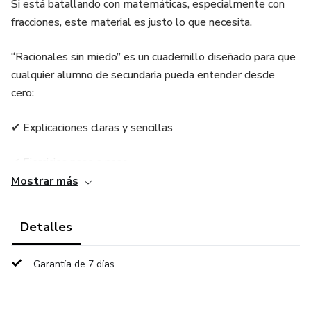
Si está batallando con matemáticas, especialmente con
fracciones, este material es justo lo que necesita.
“Racionales sin miedo” es un cuadernillo diseñado para que
cualquier alumno de secundaria pueda entender desde
cero:
✔ Explicaciones claras y sencillas
✔ Ejercicios paso a paso
Mostrar más
✔ Respuestas incluidas
Detalles
✔ Errores comunes (para evitar fallar en examen)
Garantía de 7 días
💡 Ideal para:
Alumnos que no entienden el tema