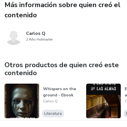
Más información sobre quien creó el
Reforzar antes de examen
contenido
Evitar reprobación
Carlos Q
2 Año Hotmarter
Otros productos de quien creó este
contenido
Whispers on the
E
ground - Ebook
a
Carlos Q
C
Literatura