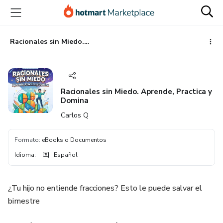
Ir
Ir
Ir
al
a
al
contenido
la
pie
principal
página
de
Racionales sin Miedo. Aprende, Practica y Domina
de
página
pago
Racionales sin Miedo. Aprende, Practica y
Domina
Carlos Q
Formato
:
eBooks o Documentos
Idioma
:
Español
¿Tu hijo no entiende fracciones? Esto le puede salvar el
bimestre