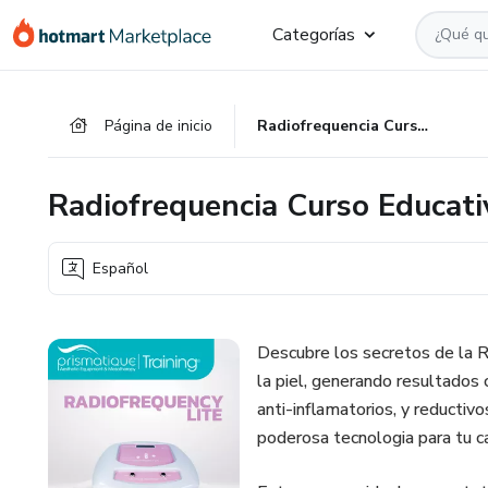
Ir
Ir
Ir
Categorías
al
a
al
contenido
la
pie
principal
página
de
Página de inicio
Radiofrequencia Curso Educativo - [Español]
de
página
pago
Radiofrequencia Curso Educati
Español
Descubre los secretos de la R
la piel, generando resultados
anti-inflamatorios, y reductivo
poderosa tecnologia para tu c