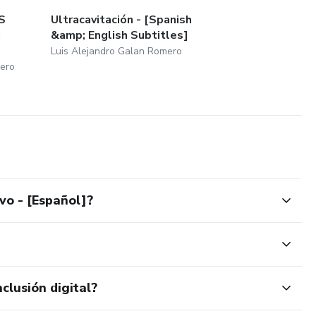
S
Ultracavitación - [Spanish
h
&amp; English Subtitles]
Luis Alejandro Galan Romero
mero
vo - [Español]?
clusión digital?