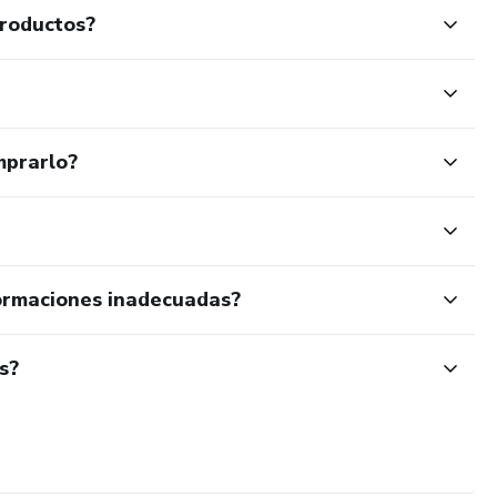
productos?
mprarlo?
ormaciones inadecuadas?
s?