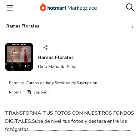
Ir
Ir
Ir
al
a
al
contenido
la
pie
principal
página
de
Ramas Florales
de
página
pago
Ramas Florales
Dina Maria da Silva
Formato
:
Cursos online y Servicios de Suscripción
Idioma
:
Español
TRANSFORMA TUS FOTOS CON NUESTROS FONDOS
DIGITALES.Sube de nivel tus fotos y destaca entre los
fotógrafos............................................................................................................