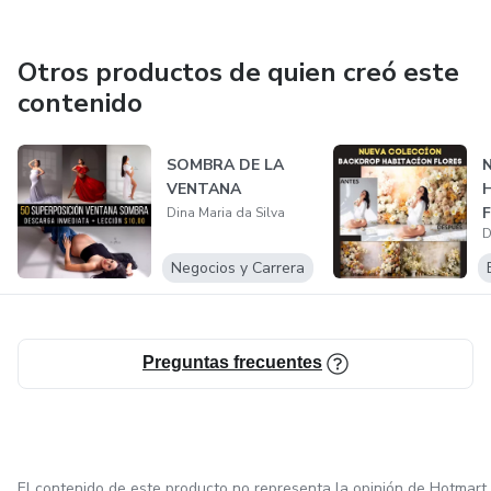
Otros productos de quien creó este
contenido
SOMBRA DE LA
VENTANA
Dina Maria da Silva
D
Negocios y Carrera
Preguntas frecuentes
El contenido de este producto no representa la opinión de Hotmart.