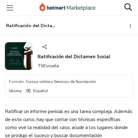
Ir
Ir
Ir
al
a
al
contenido
la
pie
principal
página
de
Ratificación del Dictamen Social
de
página
pago
Ratificación del Dictamen Social
TSEscuela
Formato
:
Cursos online y Servicios de Suscripción
Idioma
:
Español
Ratificar un informe pericial es una tarea compleja. Además
de este curso, hay que contar con técnicas específicas
como vivir la realidad del caso, acudir a los lugares donde
se produjo el suceso y buscar documentación