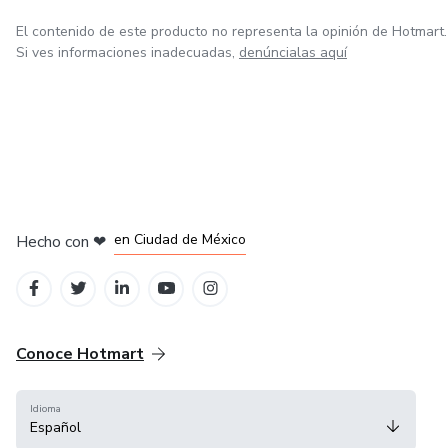
El contenido de este producto no representa la opinión de Hotmart.
Si ves informaciones inadecuadas,
denúncialas aquí
en Bogotá
en Amsterdam
en Madrid
en Ciudad de México
Hecho con
❤
en Belo Horizonte
Conoce Hotmart
Idioma
Español