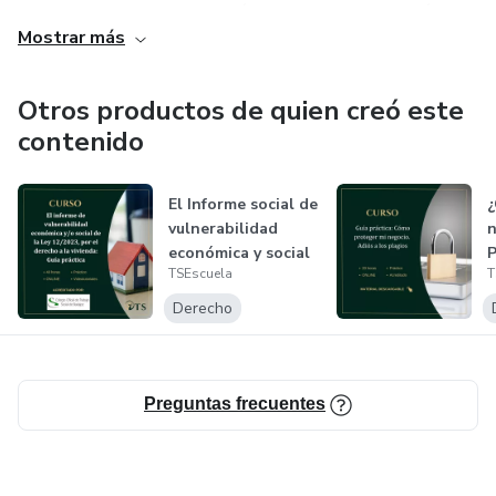
especializados. Nuestra misión es empoderar a la próxima
Mostrar más
generación para abordar cuestiones complejas de manera
eficaz y precisa.
Otros productos de quien creó este
contenido
El Informe social de
¿
vulnerabilidad
n
económica y social
P
TSEscuela
T
en lo...
d
Derecho
Preguntas frecuentes