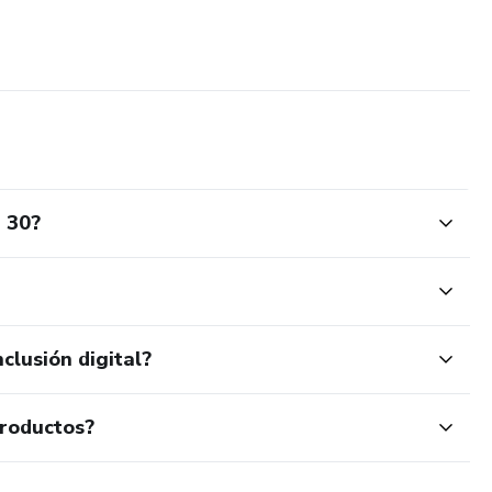
 30?
clusión digital?
productos?