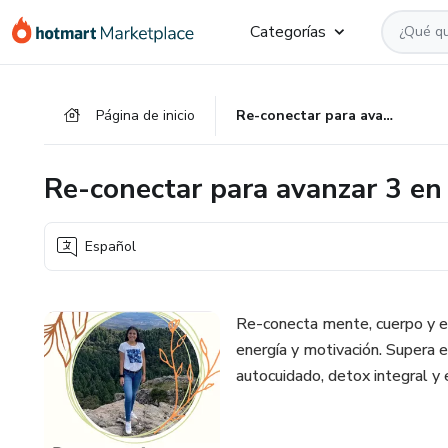
Ir
Ir
Ir
Categorías
al
a
al
contenido
la
pie
principal
página
de
Página de inicio
Re-conectar para avanzar 3 en 30
de
página
pago
Re-conectar para avanzar 3 en
Español
Re-conecta mente, cuerpo y es
energía y motivación. Supera el
autocuidado, detox integral y 