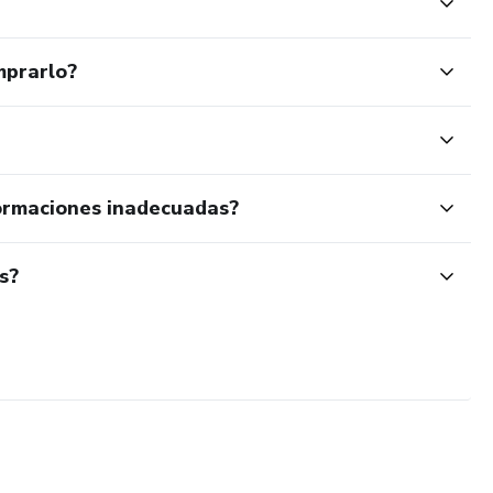
mprarlo?
ormaciones inadecuadas?
s?