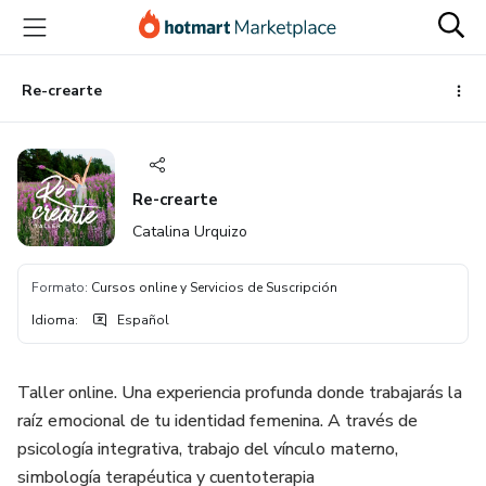
Ir
Ir
Ir
al
a
al
contenido
la
pie
principal
página
de
Re-crearte
de
página
pago
Re-crearte
Catalina Urquizo
Formato
:
Cursos online y Servicios de Suscripción
Idioma
:
Español
Taller online. Una experiencia profunda donde trabajarás la
raíz emocional de tu identidad femenina. A través de
psicología integrativa, trabajo del vínculo materno,
simbología terapéutica y cuentoterapia