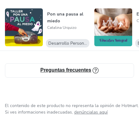
Pon una pausa al
E
miedo
C
Catalina Urquizo
Desarrollo Personal
Preguntas frecuentes
El contenido de este producto no representa la opinión de Hotmart.
Si ves informaciones inadecuadas,
denúncialas aquí