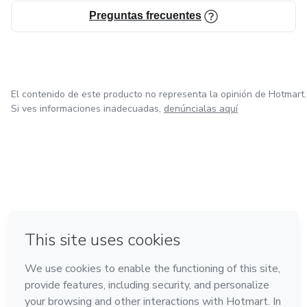
Preguntas frecuentes
El contenido de este producto no representa la opinión de Hotmart.
Si ves informaciones inadecuadas,
denúncialas aquí
en Ciudad de México
en Bogotá
en Amsterdam
en Madrid
en Belo Horizonte
Hecho con
❤