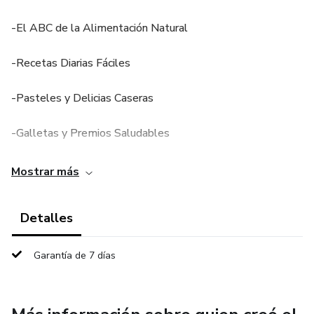
-El ABC de la Alimentación Natural
-Recetas Diarias Fáciles
-Pasteles y Delicias Caseras
-Galletas y Premios Saludables
-Opciones Vegetarianas y Livianas
Mostrar más
-Nutrición para los Pequeños
Detalles
-Recetas para Fortalecer la Salud
Garantía de 7 días
- Menús Semanales [Planificación Fácil para Humanos
Ocupados]