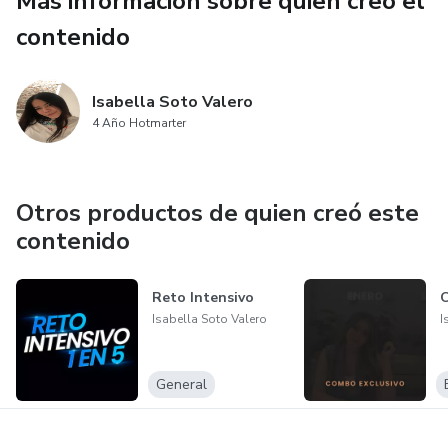
Más información sobre quien creó el
contenido
Isabella Soto Valero
4 Año Hotmarter
Otros productos de quien creó este
contenido
Reto Intensivo
C
Isabella Soto Valero
I
General