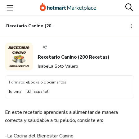
Ir
Ir
Ir
al
a
al
contenido
la
pie
principal
página
de
Recetario Canino (200 Recetas)
de
página
pago
Recetario Canino (200 Recetas)
Isabella Soto Valero
Formato
:
eBooks o Documentos
Idioma
:
Español
En este recetario aprenderás a alimentar de manera
correcta y saludable a tu peludo, consiste en:
-La Cocina del Bienestar Canino