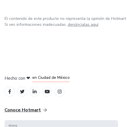
El contenido de este producto no representa la opinión de Hotmart.
Si ves informaciones inadecuadas,
denúncialas aquí
en Bogotá
en Amsterdam
en Madrid
en Ciudad de México
Hecho con
❤
en Belo Horizonte
Conoce Hotmart
Idioma