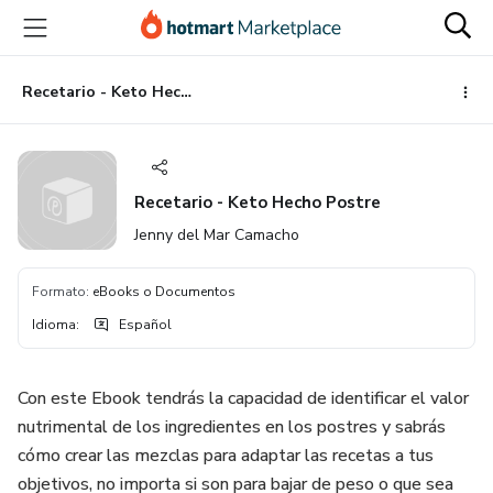
Ir
Ir
Ir
al
a
al
contenido
la
pie
principal
página
de
Recetario - Keto Hecho Postre
de
página
pago
Recetario - Keto Hecho Postre
Jenny del Mar Camacho
Formato
:
eBooks o Documentos
Idioma
:
Español
Con este Ebook tendrás la capacidad de identificar el valor
nutrimental de los ingredientes en los postres y sabrás
cómo crear las mezclas para adaptar las recetas a tus
objetivos, no importa si son para bajar de peso o que sea