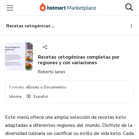
Ir
Ir
Ir
al
a
al
contenido
la
pie
principal
página
de
Recetas cetogénicas completas por regiones y con variaciones
de
página
pago
Recetas cetogénicas completas por
regiones y con variaciones
Roberto Ianes
Formato
:
eBooks o Documentos
Idioma
:
Español
Este menú ofrece una amplia selección de recetas keto
adaptadas a diferentes regiones del mundo. Disfrute de la
diversidad culinaria sin sacrificar su estilo de vida keto. Cada