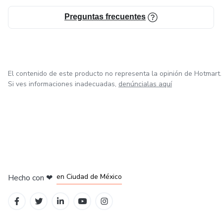
Preguntas frecuentes
El contenido de este producto no representa la opinión de Hotmart.
Si ves informaciones inadecuadas,
denúncialas aquí
en Bogotá
en Amsterdam
en Madrid
en Ciudad de México
Hecho con
❤
en Belo Horizonte