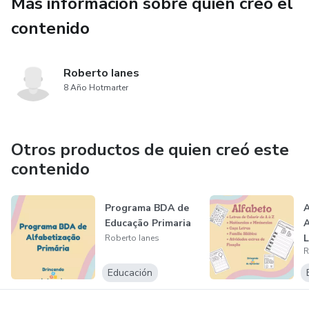
Más información sobre quien creó el
contenido
Roberto Ianes
8 Año Hotmarter
Otros productos de quien creó este
contenido
Programa BDA de
A
Educação Primaria
A
L
Roberto Ianes
R
S
Educación