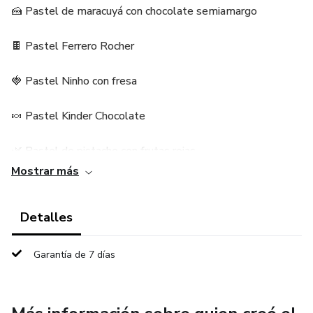
🍰 Pastel de maracuyá con chocolate semiamargo
🍫 Pastel Ferrero Rocher
🍓 Pastel Ninho con fresa
🍬 Pastel Kinder Chocolate
🌿 Pastel de pistacho con frutas rojas
Mostrar más
❤️ Pastel Red Velvet
Detalles
🌲 Pastel Selva Negra
⭐ Pastel Marta Rocha
Garantía de 7 días
Cada receta está explicada paso a paso, con técnicas
profesionales y consejos prácticos para que logres