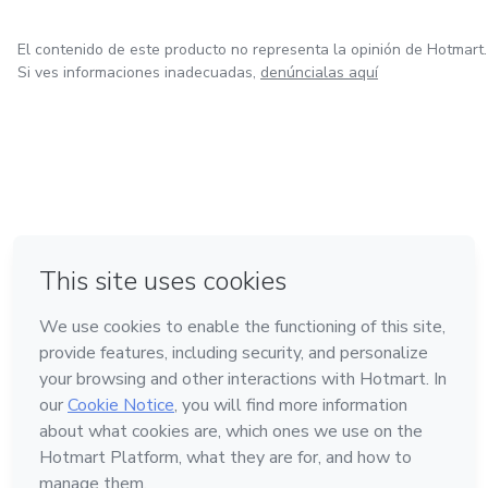
El contenido de este producto no representa la opinión de Hotmart.
Si ves informaciones inadecuadas,
denúncialas aquí
en Ciudad de México
en Bogotá
en Amsterdam
en Madrid
en Belo Horizonte
Hecho con
❤
Conoce Hotmart
Idioma
Español