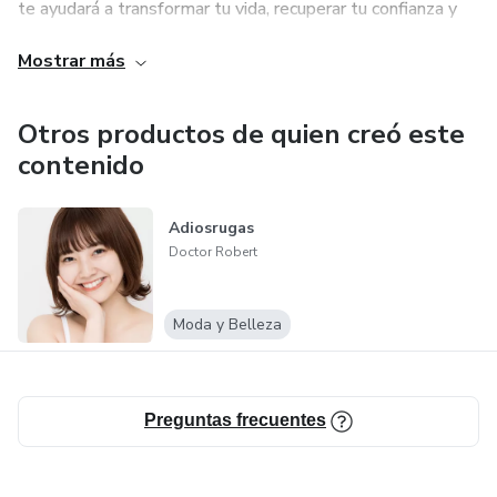
te ayudará a transformar tu vida, recuperar tu confianza y
fortalecer tu salud masculina de manera integral. ¡Empieza
Mostrar más
hoy y nota los resultados desde los primeros días! 🌿💪
Otros productos de quien creó este
contenido
Adiosrugas
Doctor Robert
Moda y Belleza
Preguntas frecuentes