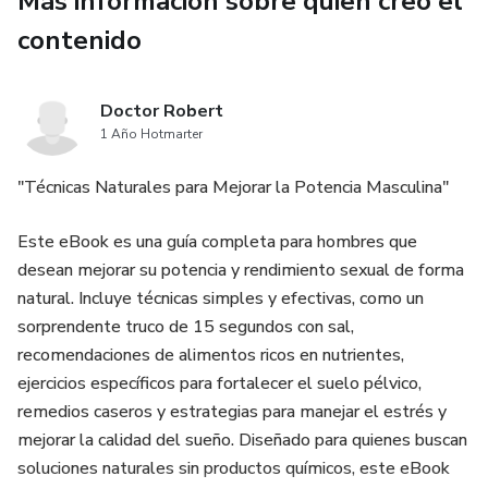
Más información sobre quien creó el
resultados increíbles.
contenido
Ya sea para sorprender a tus clientes o deleitar a tus seres
queridos, este ebook te dará todas las herramientas para
Doctor Robert
destacarte en esta temporada festiva.
1 Año Hotmarter
✨ ¡Transforma tus ventas y convierte tus pasteles en el
"Técnicas Naturales para Mejorar la Potencia Masculina"
centro de atención de cada celebración!
Este eBook es una guía completa para hombres que
desean mejorar su potencia y rendimiento sexual de forma
natural. Incluye técnicas simples y efectivas, como un
sorprendente truco de 15 segundos con sal,
recomendaciones de alimentos ricos en nutrientes,
ejercicios específicos para fortalecer el suelo pélvico,
remedios caseros y estrategias para manejar el estrés y
mejorar la calidad del sueño. Diseñado para quienes buscan
soluciones naturales sin productos químicos, este eBook