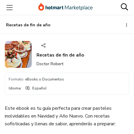
Ir
Ir
Ir
al
a
al
contenido
la
pie
principal
página
de
Recetas de fin de año
de
página
pago
Recetas de fin de año
Doctor Robert
Formato
:
eBooks o Documentos
Idioma
:
Español
Este ebook es tu guía perfecta para crear pasteles
inolvidables en Navidad y Año Nuevo. Con recetas
sofisticadas y llenas de sabor, aprenderás a preparar: