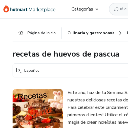
Ir
Ir
Ir
Categorías
al
a
al
contenido
la
pie
principal
página
de
Página de inicio
Culinaria y gastronomía
de
página
pago
recetas de huevos de pascua
Español
Este año, haz de tu Semana S
nuestras deliciosas recetas d
Para celebrar este lanzamient
primeros clientes! Utilice el 
magia de crear increíbles huev