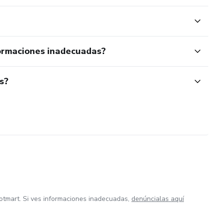
ormaciones inadecuadas?
s?
otmart. Si ves informaciones inadecuadas,
denúncialas aquí