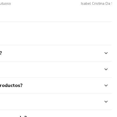
rutuoso
Isabel Cristina Da Si
?
productos?