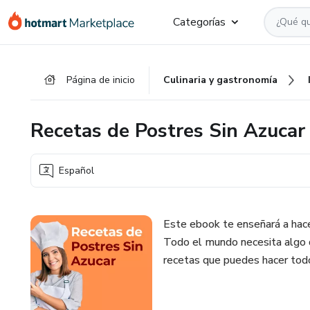
Ir
Ir
Ir
Categorías
al
a
al
contenido
la
pie
principal
página
de
Página de inicio
Culinaria y gastronomía
de
página
pago
Recetas de Postres Sin Azucar
Español
Este ebook te enseñará a hace
Todo el mundo necesita algo 
recetas que puedes hacer tod