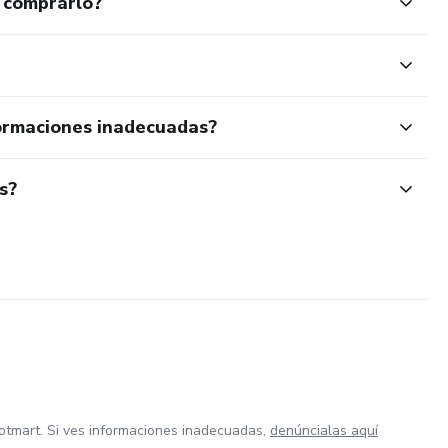
 comprarlo?
ormaciones inadecuadas?
s?
otmart. Si ves informaciones inadecuadas,
denúncialas aquí