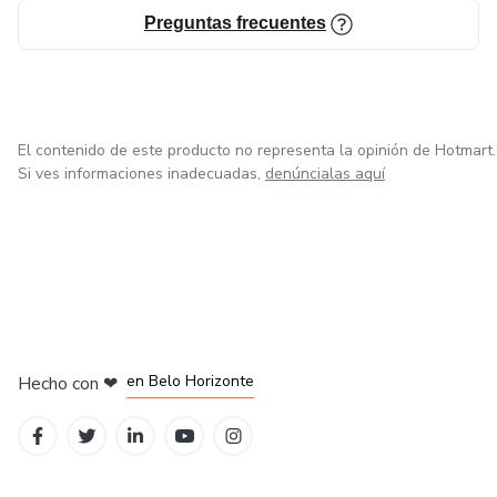
- Copywriting
Preguntas frecuentes
El contenido de este producto no representa la opinión de Hotmart.
Si ves informaciones inadecuadas,
denúncialas aquí
en Ciudad de México
en Bogotá
en Amsterdam
en Madrid
en Belo Horizonte
Hecho con
❤