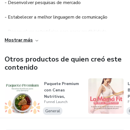
- Desenvolver pesquisas de mercado
- Estabelecer a melhor linguagem de comunicação
- Desenvolver estratégias para gerar credibilidade
Mostrar más
- Desenvolver estratégias para o lançamento do produto
digital
Otros productos de quien creó este
contenido
- Gestão de mídias sociais
- Gestão de Tráfego
Paquete Premium
L
con Cenas
B
Nutritivas,
P
- Funil de e-mail marketing
Funnel Launch
F
Deliciosos Postres
y A...
General
- Desenvolvimento de site / blog para divulgação do
produto