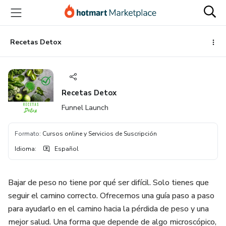
Ir
Ir
Ir
al
a
al
contenido
la
pie
principal
página
de
Recetas Detox
de
página
pago
Recetas Detox
Funnel Launch
Formato
:
Cursos online y Servicios de Suscripción
Idioma
:
Español
Bajar de peso no tiene por qué ser difícil. Solo tienes que
seguir el camino correcto. Ofrecemos una guía paso a paso
para ayudarlo en el camino hacia la pérdida de peso y una
mejor salud. Una forma que depende de algo microscópico,