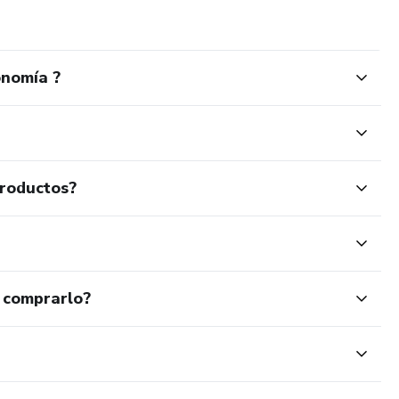
onomía ?
productos?
 comprarlo?