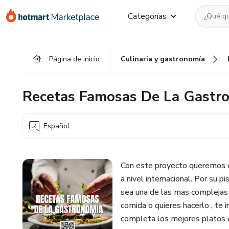
Ir
Ir
Ir
Categorías
al
a
al
contenido
la
pie
principal
página
de
Página de inicio
Culinaria y gastronomía
de
página
pago
Recetas Famosas De La Gastr
Español
Con este proyecto queremos 
a nivel internacional. Por su 
sea una de las mas complejas
comida o quieres hacerlo , te
completa los mejores platos d