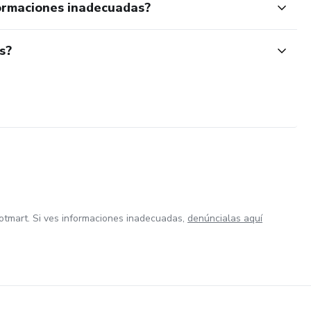
ormaciones inadecuadas?
s?
otmart. Si ves informaciones inadecuadas,
denúncialas aquí