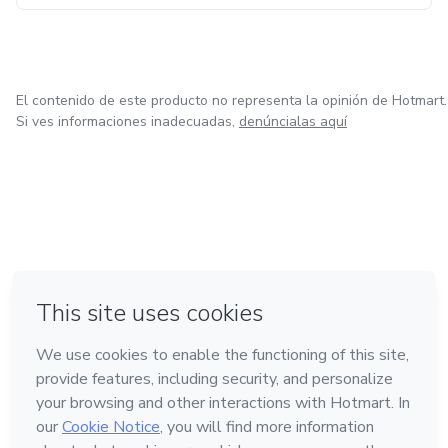
El contenido de este producto no representa la opinión de Hotmart.
Si ves informaciones inadecuadas,
denúncialas aquí
en Madrid
en Amsterdam
Hecho con
❤
en Bogotá
en Belo Horizonte
en Ciudad de México
Conoce Hotmart