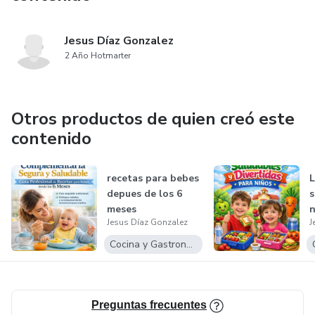
Jesus Díaz Gonzalez
2 Año Hotmarter
Otros productos de quien creó este
contenido
recetas para bebes
L
depues de los 6
s
meses
n
Jesus Díaz Gonzalez
J
f
Cocina y Gastronomía
Preguntas frecuentes