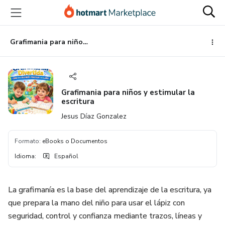
Ir
Ir
Ir
al
a
al
contenido
la
pie
principal
página
de
Grafimania para niños y estimular la escritura
de
página
pago
Grafimania para niños y estimular la
escritura
Jesus Díaz Gonzalez
Formato
:
eBooks o Documentos
Idioma
:
Español
La grafimanía es la base del aprendizaje de la escritura, ya
que prepara la mano del niño para usar el lápiz con
seguridad, control y confianza mediante trazos, líneas y