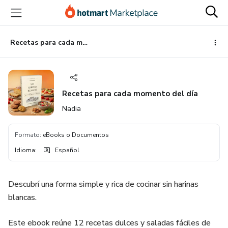
Ir
Ir
Ir
al
a
al
contenido
la
pie
principal
página
de
Recetas para cada momento del día
de
página
pago
Recetas para cada momento del día
Nadia
Formato
:
eBooks o Documentos
Idioma
:
Español
Descubrí una forma simple y rica de cocinar sin harinas
blancas.
Este ebook reúne 12 recetas dulces y saladas fáciles de