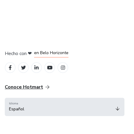
en Ciudad de México
en Bogotá
en Amsterdam
en Madrid
en Belo Horizonte
Hecho con
❤
Conoce Hotmart
Idioma
Español