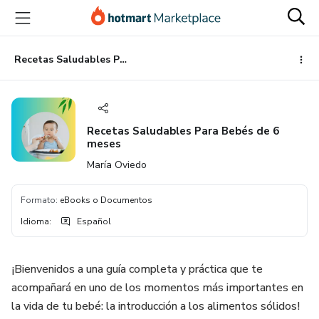
Ir
Ir
Ir
al
a
al
contenido
la
pie
principal
página
de
Recetas Saludables Para Bebés de 6 meses
de
página
pago
Recetas Saludables Para Bebés de 6
meses
María Oviedo
Formato
:
eBooks o Documentos
Idioma
:
Español
¡Bienvenidos a una guía completa y práctica que te
acompañará en uno de los momentos más importantes en
la vida de tu bebé: la introducción a los alimentos sólidos!