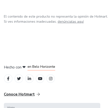
El contenido de este producto no representa la opinión de Hotmart.
Si ves informaciones inadecuadas,
denúncialas aquí
en Ciudad de México
en Bogotá
en Amsterdam
en Madrid
en Belo Horizonte
Hecho con
❤
Conoce Hotmart
Idioma