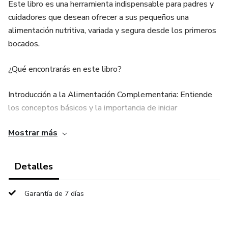
Este libro es una herramienta indispensable para padres y
cuidadores que desean ofrecer a sus pequeños una
alimentación nutritiva, variada y segura desde los primeros
bocados.
¿Qué encontrarás en este libro?
Introducción a la Alimentación Complementaria: Entiende
los conceptos básicos y la importancia de iniciar
correctamente este proceso.
Mostrar más
Herramientas y Preparación: Conoce los utensilios y
técnicas necesarios para hacer de la alimentación una
Detalles
experiencia segura y agradable.
Garantía de 7 días
Primeros Alimentos: Frutas y Verduras: Descubre cómo
elegir, preparar y servir los primeros alimentos que
introducen a tu bebé a nuevos sabores y texturas.