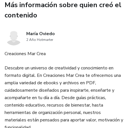
Más información sobre quien creó el
Combinaciones Creativas de Sabores: Inspírate con
contenido
deliciosas recetas que combinan ingredientes nutritivos
para crear platos irresistibles.
María Oviedo
2 Año Hotmarter
Proteínas, Granos y Alimentos Integrales: Aprende a incluir
fuentes esenciales de proteínas y fibras en la dieta de tu
Creaciones Mar Crea
bebé.
Descubre un universo de creatividad y conocimiento en
Snacks Saludables y Comidas para Llevar: Opciones
formato digital. En Creaciones Mar Crea te ofrecemos una
prácticas y saludables para mantener a tu bebé bien
amplia variedad de ebooks y archivos en PDF,
alimentado, incluso cuando estás fuera de casa.
cuidadosamente diseñados para inspirarte, enseñarte y
acompañarte en tu día a día. Desde guías prácticas,
Hidratación y Bebidas Saludables: Asegura una correcta
contenido educativo, recursos de bienestar, hasta
hidratación con las mejores opciones de bebidas.
herramientas de organización personal, nuestros
materiales están pensados para aportar valor, motivación y
Consejos Prácticos y Sugerencias Finales: Estrategias
funcionalidad.