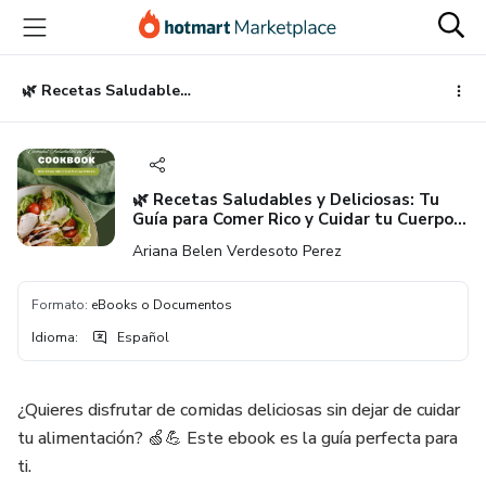
Ir
Ir
Ir
al
a
al
contenido
la
pie
principal
página
de
🌿 Recetas Saludables y Deliciosas: Tu Guía para Comer Rico y Cuidar tu Cuerpo 🍽️
de
página
pago
🌿 Recetas Saludables y Deliciosas: Tu
Guía para Comer Rico y Cuidar tu Cuerpo
🍽️
Ariana Belen Verdesoto Perez
Formato
:
eBooks o Documentos
Idioma
:
Español
¿Quieres disfrutar de comidas deliciosas sin dejar de cuidar
tu alimentación? 🍏💪 Este ebook es la guía perfecta para
ti.