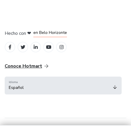
en Ciudad de México
en Bogotá
en Amsterdam
en Madrid
en Belo Horizonte
Hecho con
❤
Conoce Hotmart
Idioma
Español