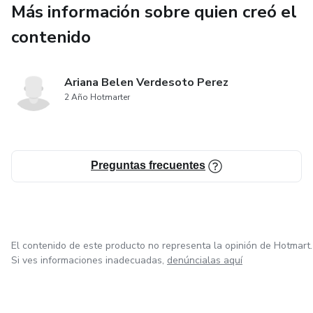
Más información sobre quien creó el
✔️ Quieres comer saludable sin renunciar al sabor.
contenido
✔️ Busca recetas prácticas con ingredientes simples.
Ariana Belen Verdesoto Perez
✔️ Necesitas ideas variadas para planificar tus comidas.
2 Año Hotmarter
🥑 Empieza hoy a disfrutar de recetas deliciosas y
saludables sin complicarte en la cocina. ¡Descarga tu ebook
Preguntas frecuentes
ahora y transforma tu alimentación! 🚀🍽️
El contenido de este producto no representa la opinión de Hotmart.
Si ves informaciones inadecuadas,
denúncialas aquí