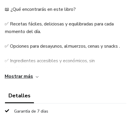
📖 ¿Qué encontrarás en este libro?
✅ Recetas fáciles, deliciosas y equilibradas para cada
momento del día.
✅ Opciones para desayunos, almuerzos, cenas y snacks .
✅ Ingredientes accesibles y económicos, sin
complicaciones.
Mostrar más
✅ Macros detalladas para cada receta (proteínas,
carbohidratos, grasas y fibra).
Detalles
✅ Tips extra para potenciar el sabor y hacer tus platos aún
Garantía de 7 días
más irresistibles.
🔥 Ideal para ti si: