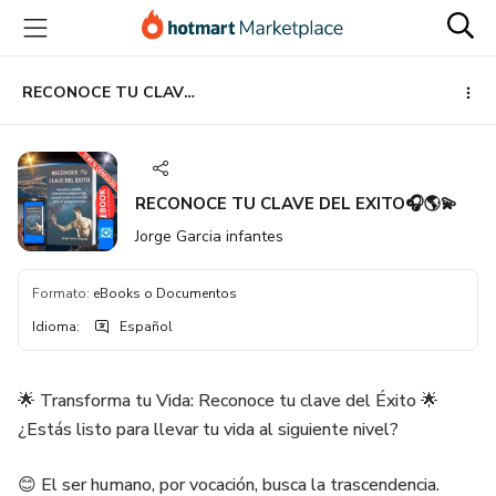
Ir
Ir
Ir
al
a
al
contenido
la
pie
principal
página
de
RECONOCE TU CLAVE DEL EXITO🎧🌎💫
de
página
pago
RECONOCE TU CLAVE DEL EXITO🎧🌎💫
Jorge Garcia infantes
Formato
:
eBooks o Documentos
Idioma
:
Español
🌟 Transforma tu Vida: Reconoce tu clave del Éxito 🌟
¿Estás listo para llevar tu vida al siguiente nivel?
😊 El ser humano, por vocación, busca la trascendencia.