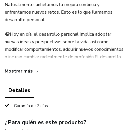
Naturalmente, anhelamos la mejora continua y
enfrentamos nuevos retos. Esto es lo que llamamos
desarrollo personal.
🎧Hoy en día, el desarrollo personal implica adoptar
nuevas ideas y perspectivas sobre la vida, así como
modificar comportamientos, adquirir nuevos conocimientos
o incluso cambiar radicalmente de profesión.El desarrollo
personal es un proceso que te permite crecer como
Mostrar más
individuo, dotándote de diversas habilidades para mejorar
tu calidad de vida. Este proceso no es sencillo y requiere
amor propio y dedicación.
Detalles
🎧En este libro, exploramos los beneficios del desarrollo
Garantía de 7 días
personal, los obstáculos que pueden surgir y
proporcionamos cinco claves esenciales para lograrlo: salir
¿Para quién es este producto?
de tu zona de confort, practicar el autocuidado, asumir la