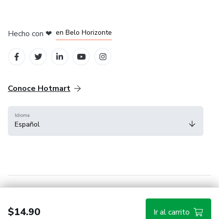
en Ciudad de México
en Bogotá
en Amsterdam
en Madrid
en Belo Horizonte
Hecho con
❤
Conoce Hotmart
Idioma
Español
FAQ
Términos
Privacidad
Cookies
$14.90
Ir al carrito