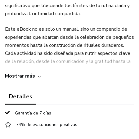
significativo que trasciende los límites de la rutina diaria y
profundiza la intimidad compartida.
Este eBook no es solo un manual, sino un compendio de
experiencias que abarcan desde la celebración de pequeños
momentos hasta la construcción de rituales duraderos.
Cada actividad ha sido diseñada para nutrir aspectos clave
de la relación, desde la comunicación y la gratitud hasta la
exploración conjunta de sueños y metas.
Mostrar más
Descubran cómo una simple caja de recuerdos creativos
puede convertirse en un tesoro lleno de momentos
Detalles
compartidos, o cómo la cocina de fusiones puede llevarles
a explorar nuevas dimensiones de su conexión a través de
Garantía de 7 días
los sabores. Cada historia que acompaña a las actividades
74% de evaluaciones positivas
está impregnada de la realidad de Marta y Luis, una pareja
ficticia que encarna los desafíos y alegrías propios de la