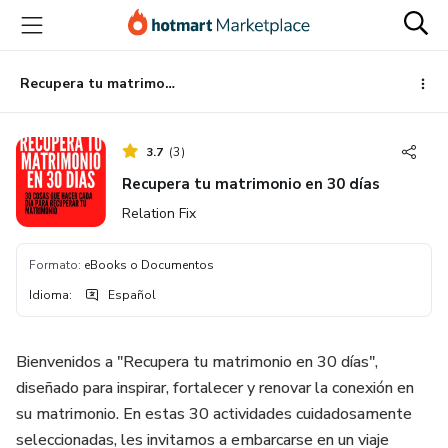
Ir
Ir
Ir
al
a
al
contenido
la
pie
principal
página
de
Recupera tu matrimonio en 30 días
de
página
pago
3.7
(
3
)
Recupera tu matrimonio en 30 días
Relation Fix
Formato
:
eBooks o Documentos
Idioma
:
Español
Bienvenidos a "Recupera tu matrimonio en 30 días",
diseñado para inspirar, fortalecer y renovar la conexión en
su matrimonio. En estas 30 actividades cuidadosamente
seleccionadas, les invitamos a embarcarse en un viaje