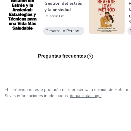
Gestión del estrés
R
y la ansiedad
M
t
Relation Fix
R
3
Desarrollo Personal
Preguntas frecuentes
El contenido de este producto no representa la opinión de Hotmart.
Si ves informaciones inadecuadas,
denúncialas aquí