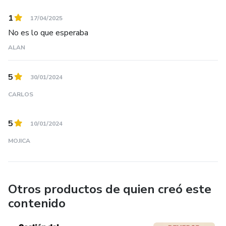
más fuerte y más profunda. ¡Que cada página sea un
1
17/04/2025
recordatorio de que su amor merece ser celebrado y
No es lo que esperaba
nutrido continuamente!
ALAN
¡Aquí comienza su viaje hacia un amor duradero!
5
30/01/2024
CARLOS
5
10/01/2024
MOJICA
Otros productos de quien creó este
contenido