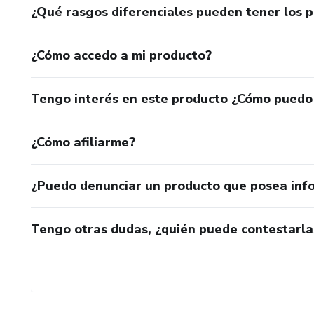
¿Qué rasgos diferenciales pueden tener los 
6. Uso de Plataformas Clave
¿Cómo accedo a mi producto?
Instagram, TikTok y WhatsAp
Tengo interés en este producto ¿Cómo puedo
Tips para optimizar tu presenc
7. Medición de Resultados
¿Cómo afiliarme?
KPI’s esenciales para medir e
¿Puedo denunciar un producto que posea inf
Ajustando tu estrategia según
Tengo otras dudas, ¿quién puede contestarla
8. Creando un calendario de c
Ejemplo de Planificación de C
9. Conclusión y Próximos Pas