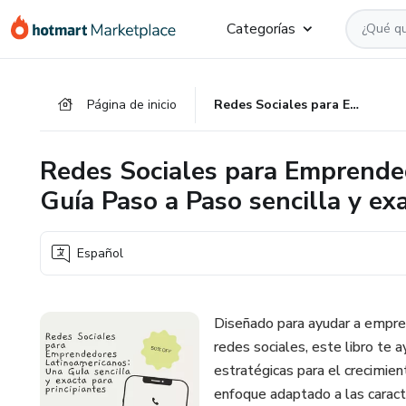
Ir
Ir
Ir
Categorías
al
a
al
contenido
la
pie
principal
página
de
Página de inicio
Redes Sociales para Emprendedores Latinoamericanos: Una Guía Paso a Paso sencilla y exacta para principiantes
de
página
pago
Redes Sociales para Emprende
Guía Paso a Paso sencilla y ex
Español
Diseñado para ayudar a empren
redes sociales, este libro te
estratégicas para el crecimien
enfoque adaptado a las caract