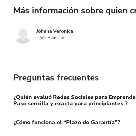
Más información sobre quien c
Claves para construir autentic
Ejemplos de marcas latinoame
Johana Veronica
4 Año Hotmarter
4. Adaptando tu Contenido po
Diferencias culturales y lingüí
Casos prácticos: Adaptación 
Preguntas frecuentes
5. Tipo de contenidos
¿Quién evaluó Redes Sociales para Emprende
Paso sencilla y exacta para principiantes ?
Contenido educativo
Contenido inspirador
¿Cómo funciona el “Plazo de Garantía”?
Contenido promocional