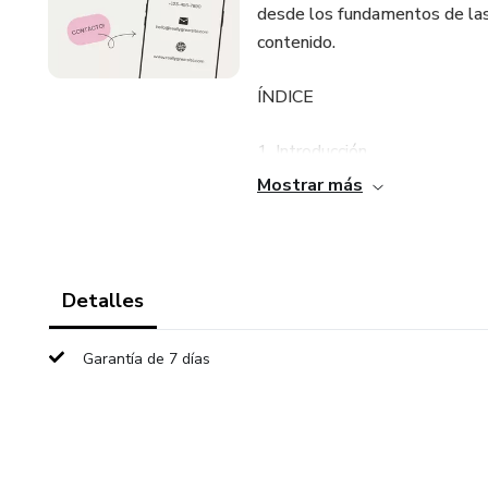
desde los fundamentos de las
contenido.
ÍNDICE
1. Introducción
Mostrar más
El poder del contenido en lo
Objetivos del eBook
Detalles
2. Conociendo a tu Audiencia
Garantía de 7 días
Características del público la
Segmentación: Definiendo a tu
3. Creando Mensajes Auténti