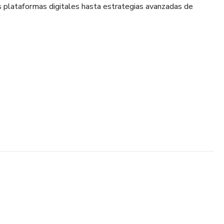
 plataformas digitales hasta estrategias avanzadas de
s emprendimientos latinoamericanos
tinoamericano
 cliente ideal
cos