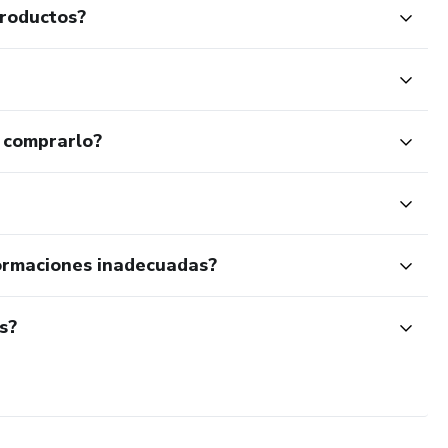
productos?
p: Cómo aprovecharlas al máximo
 comprarlo?
ia en redes sociales
l impacto de tu contenido
ormaciones inadecuadas?
 los resultados
s?
ontenido
ontenido para Redes Sociales
os