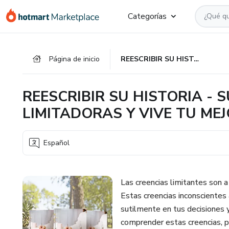
Ir
Ir
Ir
Categorías
al
a
al
contenido
la
pie
principal
página
de
Página de inicio
REESCRIBIR SU HISTORIA - SUPERA LAS CREENCIAS LIMITADORAS Y VIVE TU MEJOR VIDA
de
página
pago
REESCRIBIR SU HISTORIA - 
LIMITADORAS Y VIVE TU MEJ
Español
Las creencias limitantes son 
Estas creencias inconscientes
sutilmente en tus decisiones y 
comprender estas creencias, pu