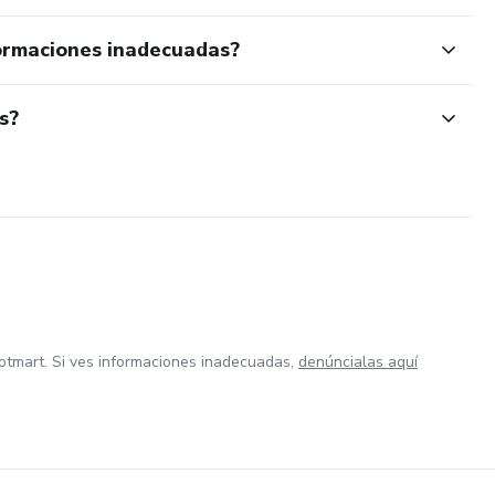
ormaciones inadecuadas?
s?
otmart. Si ves informaciones inadecuadas,
denúncialas aquí