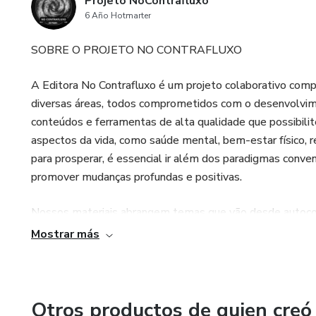
Projeto NoContrafluxo
6 Año Hotmarter
SOBRE O PROJETO NO CONTRAFLUXO
A Editora No Contrafluxo é um projeto colaborativo comp
diversas áreas, todos comprometidos com o desenvolvim
conteúdos e ferramentas de alta qualidade que possibilite
aspectos da vida, como saúde mental, bem-estar físico, 
para prosperar, é essencial ir além dos paradigmas conv
promover mudanças profundas e positivas.
Nossos materiais abrangem temas que vão desde autoconh
vida mais saudável e produtiva. A No Contrafluxo se dife
Mostrar más
especialistas, tudo de forma prática e aplicável ao dia a 
leitores a desafiar as limitações impostas e a construir 
Otros productos de quien creó