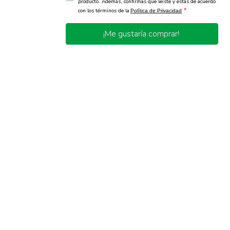
producto. Además, confirmas que leíste y estás de acuerdo
*
con los términos de la
Política de Privacidad
¡Me gustaría comprar!