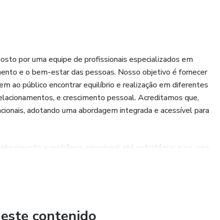
osto por uma equipe de profissionais especializados em
ento e o bem-estar das pessoas. Nosso objetivo é fornecer
m ao público encontrar equilíbrio e realização em diferentes
relacionamentos, e crescimento pessoal. Acreditamos que,
encionais, adotando uma abordagem integrada e acessível para
ecimento e resiliência emocional até estratégias para uma
rencia por oferecer conhecimento atualizado e respaldado por
dia. Valorizamos a transformação genuína, incentivando nossos
uma realidade alinhada com seus valores e metas.
 este contenido