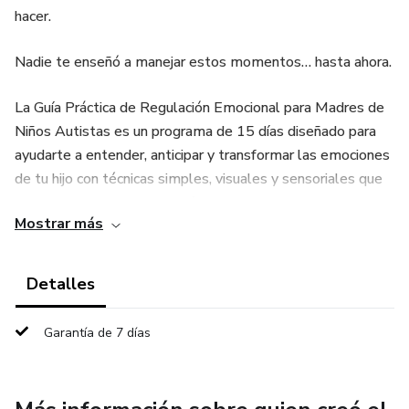
hacer.
Nadie te enseñó a manejar estos momentos… hasta ahora.
La Guía Práctica de Regulación Emocional para Madres de
Niños Autistas es un programa de 15 días diseñado para
ayudarte a entender, anticipar y transformar las emociones
de tu hijo con técnicas simples, visuales y sensoriales que
funcionan desde el primer día.
Mostrar más
Este no es un manual técnico ni complicado.
Detalles
Es una guía clara, directa, llena de ejercicios, ejemplos y
herramientas imprimibles para que puedas:
Garantía de 7 días
✔️ Identificar señales de desregulación antes de que
estalle una crisis