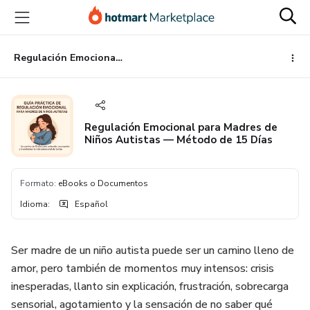
Ir
Ir
Ir
al
a
al
contenido
la
pie
principal
página
de
Regulación Emocional para Madres de Niños Autistas — Método de 15 Días
de
página
pago
Regulación Emocional para Madres de
Niños Autistas — Método de 15 Días
Formato
:
eBooks o Documentos
Idioma
:
Español
Ser madre de un niño autista puede ser un camino lleno de
amor, pero también de momentos muy intensos: crisis
inesperadas, llanto sin explicación, frustración, sobrecarga
sensorial, agotamiento y la sensación de no saber qué