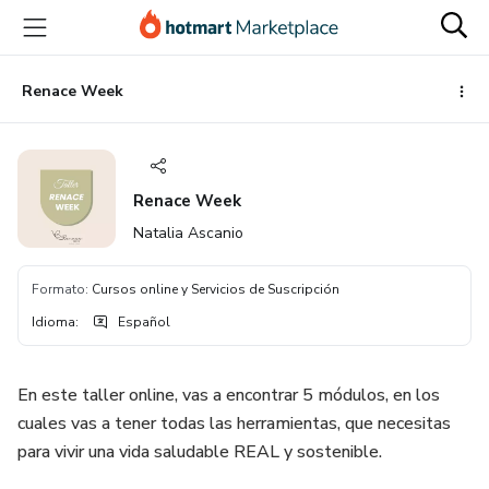
Ir
Ir
Ir
al
a
al
contenido
la
pie
principal
página
de
Renace Week
de
página
pago
Renace Week
Natalia Ascanio
Formato
:
Cursos online y Servicios de Suscripción
Idioma
:
Español
En este taller online, vas a encontrar 5 módulos, en los
cuales vas a tener todas las herramientas, que necesitas
para vivir una vida saludable REAL y sostenible.