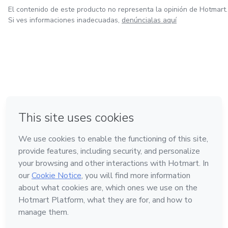
El contenido de este producto no representa la opinión de Hotmart.
Si ves informaciones inadecuadas,
denúncialas aquí
en Bogotá
en Amsterdam
en Madrid
en Ciudad de México
Hecho con
❤
en Belo Horizonte
Conoce Hotmart
Idioma
Español