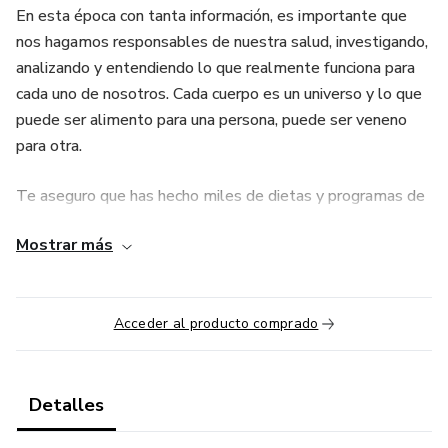
En esta época con tanta información, es importante que
nos hagamos responsables de nuestra salud, investigando,
analizando y entendiendo lo que realmente funciona para
cada uno de nosotros. Cada cuerpo es un universo y lo que
puede ser alimento para una persona, puede ser veneno
para otra.
Te aseguro que has hecho miles de dietas y programas de
ejercicio, pero no vas a encontrar otro taller que en tan solo
Mostrar más
5 módulos, abarque tantos aspectos que son realmente
importantes para mejorar tu salud y tu vida de forma
profunda y que la mayoría son ignorados.
Acceder al producto comprado
Vas a transformar tu salud y cambiar tu visión de lo que
significa ser saludable.
Detalles
Te esperamos en Renace Week, una semana para