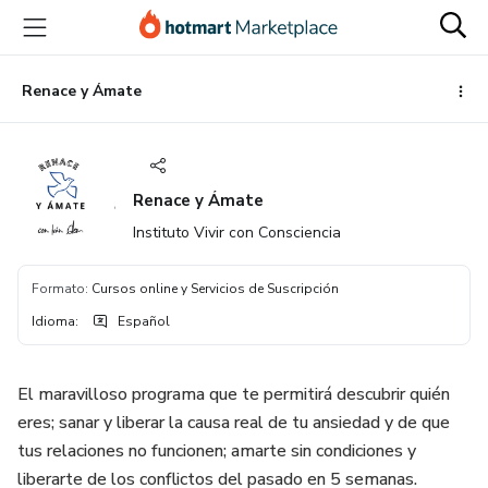
Ir
Ir
Ir
al
a
al
contenido
la
pie
principal
página
de
Renace y Ámate
de
página
pago
Renace y Ámate
Instituto Vivir con Consciencia
Formato
:
Cursos online y Servicios de Suscripción
Idioma
:
Español
El maravilloso programa que te permitirá descubrir quién
eres; sanar y liberar la causa real de tu ansiedad y de que
tus relaciones no funcionen; amarte sin condiciones y
liberarte de los conflictos del pasado en 5 semanas.