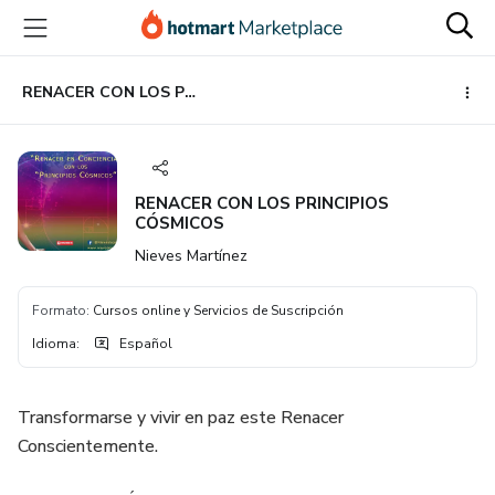
Ir
Ir
Ir
al
a
al
contenido
la
pie
principal
página
de
RENACER CON LOS PRINCIPIOS CÓSMICOS
de
página
pago
RENACER CON LOS PRINCIPIOS
CÓSMICOS
Nieves Martínez
Formato
:
Cursos online y Servicios de Suscripción
Idioma
:
Español
Transformarse y vivir en paz este Renacer
Conscientemente.