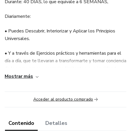
Durante: 40 DÍAS, lo que equivale a 6 SEMANAS,
Diariamente:
• Puedes Descubrir, Interiorizar y Aplicar los Principios
Universales.
• Y a través de Ejercicios prácticos y herramientas para el
día a día, que te llevaran a transformarte y tomar conciencia
de los programas y creencias limitantes, que impiden tu
desarrollo, evolución, prosperidad y bienestar.
Mostrar más
• Incluye también (3) Meditaciones guiadas.
Acceder al producto comprado
Contenido
Detalles