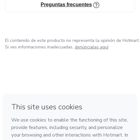
Preguntas frecuentes
El contenido de este producto no representa la opinión de Hotmart.
Si ves informaciones inadecuadas,
denúncialas aquí
en Bogotá
en Amsterdam
en Madrid
en Ciudad de México
Hecho con
❤
en Belo Horizonte