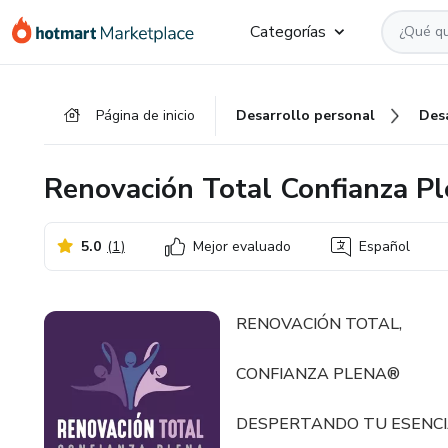
Ir
Ir
Ir
Categorías
al
a
al
contenido
la
pie
principal
página
de
Página de inicio
Desarrollo personal
Des
de
página
pago
Renovación Total Confianza Pl
5.0
(
1
)
Mejor evaluado
Español
RENOVACIÓN TOTAL,
CONFIANZA PLENA®️
DESPERTANDO TU ESENCI