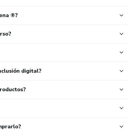
ena ®️?
urso?
clusión digital?
productos?
mprarlo?