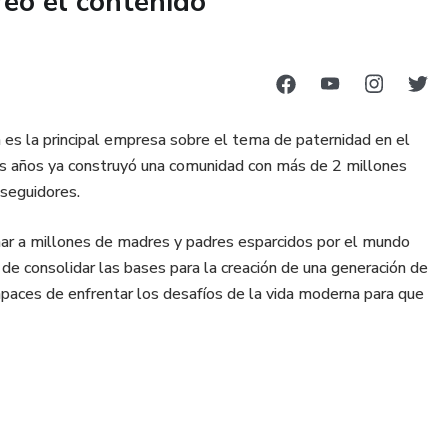
reó el contenido
esde todos los ángulos y a encontrar la fuerza, el poder y el
as internas para convertirte en tu mejor versión gracias a
uardia que potenciarán tu mentalidad de resultados y
es la principal empresa sobre el tema de paternidad en el
 Facilitador del Método Paternidad Efectiva®️ para
s años ya construyó una comunidad con más de 2 millones
nómicas.
 seguidores.
nar a millones de madres y padres esparcidos por el mundo
 de consolidar las bases para la creación de una generación de
paces de enfrentar los desafíos de la vida moderna para que