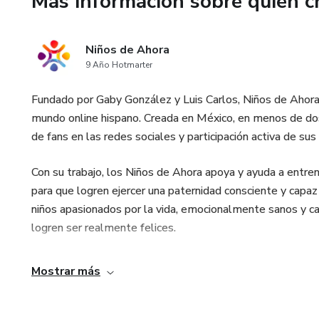
Más información sobre quien c
Te llevaremos a reconocerte d
brillo que hay en ti.
Niños de Ahora
9 Año Hotmarter
Lograrás usar estas herramient
técnicas estratégicas de vang
Fundado por Gaby González y Luis Carlos, Niños de Ahora 
aumentarán tus habilidades de
mundo online hispano. Creada en México, en menos de do
incrementar tus ganancias eco
de fans en las redes sociales y participación activa de sus
Con su trabajo, los Niños de Ahora apoya y ayuda a entre
para que logren ejercer una paternidad consciente y capaz
niños apasionados por la vida, emocionalmente sanos y ca
logren ser realmente felices.
Mostrar más