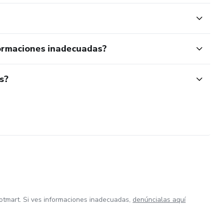
ormaciones inadecuadas?
s?
otmart. Si ves informaciones inadecuadas,
denúncialas aquí