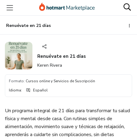
Ir
Ir
Ir
al
a
al
contenido
la
pie
principal
página
de
Renuévate en 21 días
de
página
pago
Renuévate en 21 días
Keren Rivera
Formato
:
Cursos online y Servicios de Suscripción
Idioma
:
Español
Un programa integral de 21 días para transformar tu salud
física y mental desde casa. Con rutinas simples de
alimentación, movimiento suave y técnicas de relajación,
aprenderás a cuidarte sin complicaciones, sin dietas