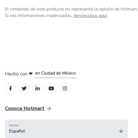
El contenido de este producto no representa la opinión de Hotmart.
Si ves informaciones inadecuadas,
denúncialas aquí
en Bogotá
en Amsterdam
en Madrid
en Ciudad de México
Hecho con
❤
en Belo Horizonte
Conoce Hotmart
Idioma
Español