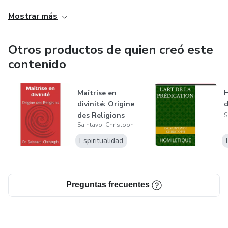
Nuestros libros es uno de los mejores herramientas que te
Mostrar más
puede Guiar para tener conocimiento de todo lo que acaba
de mencionado.
Otros productos de quien creó este
contenido
gracias por preferirnos.
Porque viene en la tierra?
Maîtrise en
H
divinité: Origine
d
des Religions
S
Cuales tu misión ?
Saintavoi Christoph
(cours avec Dipl...
Espiritualidad
Preguntas frecuentes