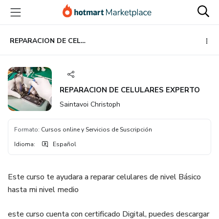
Ir
Ir
Ir
al
a
al
contenido
la
pie
principal
página
de
REPARACION DE CELULARES EXPERTO
de
página
pago
REPARACION DE CELULARES EXPERTO
Saintavoi Christoph
Formato
:
Cursos online y Servicios de Suscripción
Idioma
:
Español
Este curso te ayudara a reparar celulares de nivel Básico
hasta mi nivel medio
este curso cuenta con certificado Digital, puedes descargar