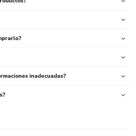
productos?
mprarlo?
ormaciones inadecuadas?
s?