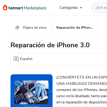
Ir
Ir
Ir
Categorías
al
a
al
contenido
la
pie
principal
página
de
Página de inicio
Reparación de iPhone 3.0
de
página
pago
Reparación de iPhone 3.0
Español
¡CONVIÉRTETE EN UN EXP
UNA HABILIDAD DEMANDADA! 
comunes de los iPhones, desd
curso está diseñado tanto par
en la reparación de disposit