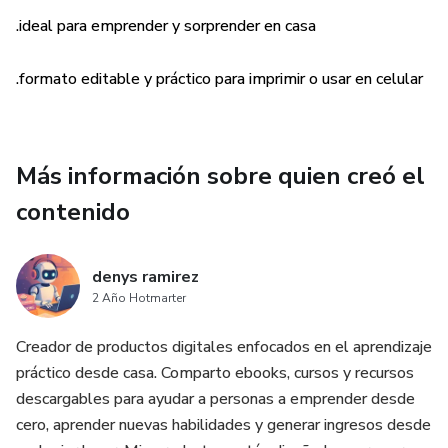
Este ebook no solo te enseña a preparar postres, también
.ideal para emprender y sorprender en casa
te motiva a emprender y ganar dinero desde casa con lo
que amas hacer. Ya sea para uso personal o para iniciar un
.formato editable y práctico para imprimir o usar en celular
negocio, este material es para ti.
💡 Ideal para:
Más información sobre quien creó el
- Principiantes en repostería
contenido
- Personas que desean emprender desde casa
denys ramirez
2 Año Hotmarter
- Amantes de los postres que quieren mejorar sus técnicas
Creador de productos digitales enfocados en el aprendizaje
📲 Sígueme en TikTok para más ideas, recetas y
práctico desde casa. Comparto ebooks, cursos y recursos
recomendaciones:
descargables para ayudar a personas a emprender desde
cero, aprender nuevas habilidades y generar ingresos desde
👉 @denyspostresartesanales