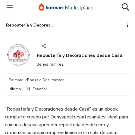
Ir
Ir
Ir
al
a
al
contenido
la
pie
principal
página
de
Repostería y Decoraciones desde Casa
de
página
pago
Repostería y Decoraciones desde Casa
denys ramirez
Formato
:
eBooks o Documentos
Idioma
:
Español
“Repostería y Decoraciones desde Casa” es un ebook
completo creado por Denyspostresartesanales, ideal para
quienes desean aprender repostería desde cero y
comenzar su propio emprendimiento sin salir de casa.