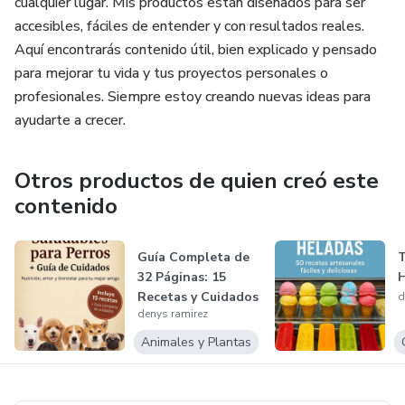
cualquier lugar. Mis productos están diseñados para ser
accesibles, fáciles de entender y con resultados reales.
¡Descárgalo y empieza a crear desde hoy mismo!
Aquí encontrarás contenido útil, bien explicado y pensado
para mejorar tu vida y tus proyectos personales o
profesionales. Siempre estoy creando nuevas ideas para
ayudarte a crecer.
Otros productos de quien creó este
contenido
Guía Completa de
T
32 Páginas: 15
H
Recetas y Cuidados
d
denys ramirez
Especiale...
Animales y Plantas