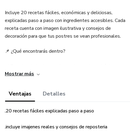
Incluye 20 recetas fáciles, económicas y deliciosas,
explicadas paso a paso con ingredientes accesibles. Cada
receta cuenta con imagen ilustrativa y consejos de
decoración para que tus postres se vean profesionales.
📌 ¿Qué encontrarás dentro?
✅ Recetas de tortas, postres y decoraciones básicas
Mostrar más
✅ Consejos para conservar, presentar y transportar tus
preparaciones
Ventajas
Detalles
✅ Recomendaciones de cursos online para seguir
.20 recetas fáciles explicadas paso a paso
aprendiendo
.incluye imajenes reales y consejos de reposteria
✅ Guía de utensilios y materiales esenciales para empezar