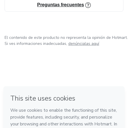
Preguntas frecuentes
El contenido de este producto no representa la opinión de Hotmart.
Si ves informaciones inadecuadas,
denúncialas aquí
en Bogotá
en Amsterdam
en Madrid
en Ciudad de México
Hecho con
❤
en Belo Horizonte