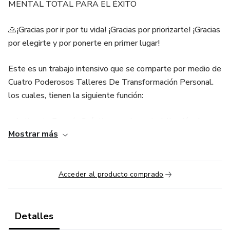
MENTAL TOTAL PARA EL ÉXITO
🙏¡Gracias por ir por tu vida! ¡Gracias por priorizarte! ¡Gracias
por elegirte y por ponerte en primer lugar!
Este es un trabajo intensivo que se comparte por medio de
Cuatro Poderosos Talleres De Transformación Personal.
los cuales, tienen la siguiente función:
• Activar tu Energía Cuántica para la materialización de
Mostrar más
sueños
• Trabajar con el inconsciente y subconsciente a través de
la programación neurolingüística
Acceder al producto comprado
• Sugestión cerebral con Hipnoterapia.
Detalles
• Trabajos de Catarsis y Depuradores para eliminar los