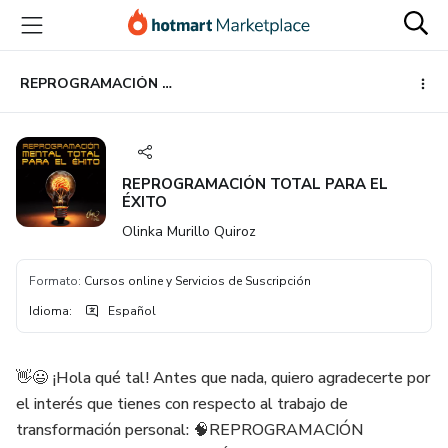
Ir
Ir
Ir
al
a
al
contenido
la
pie
principal
página
de
REPROGRAMACIÓN TOTAL PARA EL ÉXITO
de
página
pago
REPROGRAMACIÓN TOTAL PARA EL
ÉXITO
Olinka Murillo Quiroz
Formato
:
Cursos online y Servicios de Suscripción
Idioma
:
Español
👋😃 ¡Hola qué tal! Antes que nada, quiero agradecerte por
el interés que tienes con respecto al trabajo de
transformación personal: 🧠REPROGRAMACIÓN