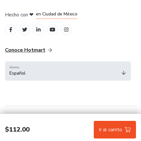
en Bogotá
en Amsterdam
en Madrid
en Ciudad de México
Hecho con
❤
en Belo Horizonte
Conoce Hotmart
Idioma
Español
FAQ
Términos
Privacidad
Cookies
$112.00
Ir al carrito
Hotmart — 2011-2026 © Todos los derechos reservados.