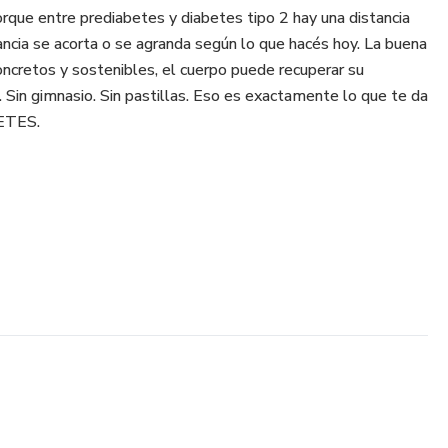
orque entre prediabetes y diabetes tipo 2 hay una distancia
ancia se acorta o se agranda según lo que hacés hoy. La buena
concretos y sostenibles, el cuerpo puede recuperar su
s. Sin gimnasio. Sin pastillas. Eso es exactamente lo que te da
ETES.
o lo que necesitás saber, explicado fácil
sayuno, almuerzo, merienda y cena)
nasio que baja la glucosa
 para mejorar tu metabolismo
 saber qué comer sin adivinar