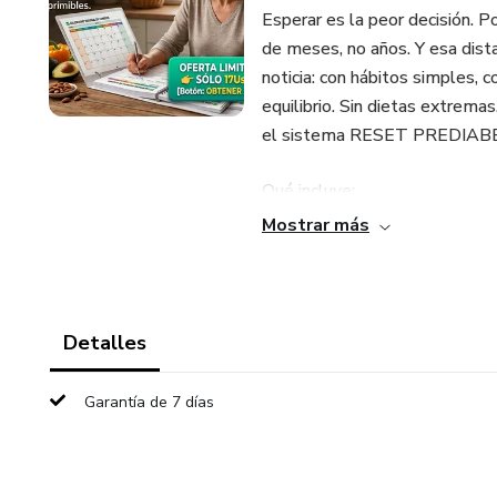
Esperar es la peor decisión. P
de meses, no años. Y esa dist
noticia: con hábitos simples, 
equilibrio. Sin dietas extrema
el sistema RESET PREDIAB
Qué incluye:
Mostrar más
✅ Ebook de 21 páginas con tod
✅ Menú mensual completo (de
Detalles
✅ Rutina de ejercicios sin gim
Garantía de 7 días
✅ Guía de ayuno intermitente
✅ Semáforo de alimentos para