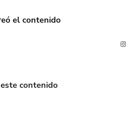
omés afuera
reó el contenido
hábitos
o. Para siempre.
 normal $35)
 este contenido