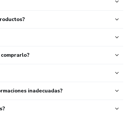
productos?
 comprarlo?
ormaciones inadecuadas?
s?