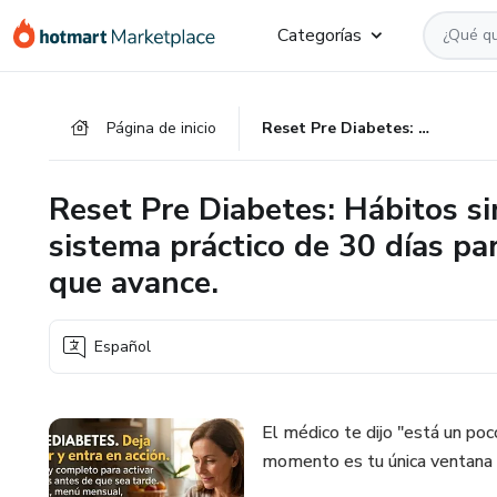
Ir
Ir
Ir
Categorías
al
a
al
contenido
la
pie
principal
página
de
Página de inicio
Reset Pre Diabetes: Hábitos simples antes que sea tarde. El sistema práctico de 30 días para recuperar control antes de que avance.
de
página
pago
Reset Pre Diabetes: Hábitos si
sistema práctico de 30 días pa
que avance.
Español
El médico te dijo "está un poc
momento es tu única ventana re