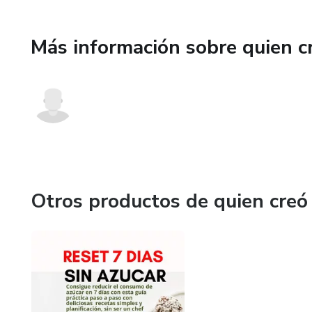
✅ Guía de qué pedir cuando c
Más información sobre quien c
✅ Seguimiento imprimible de 
Todo digital. Acceso inmediat
🔥 HOY solo $17 USD (precio
Otros productos de quien creó