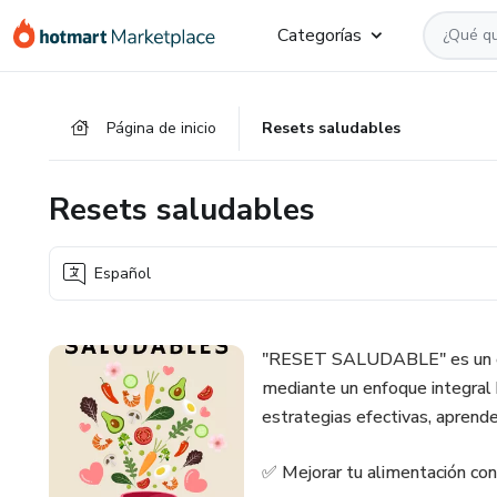
Ir
Ir
Ir
Categorías
al
a
al
contenido
la
pie
principal
página
de
Página de inicio
Resets saludables
de
página
pago
Resets saludables
Español
"RESET SALUDABLE" es un eBo
mediante un enfoque integral h
estrategias efectivas, aprende
✅ Mejorar tu alimentación con 