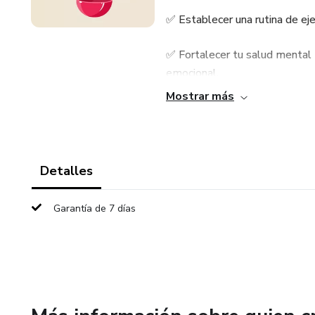
✅ Establecer una rutina de eje
✅ Fortalecer tu salud mental 
emocional.
Mostrar más
✅ Crear un estilo de vida equi
autocuidado.
Este eBook es tu guía para sen
Detalles
saludables que se mantendrán
Garantía de 7 días