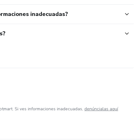
ormaciones inadecuadas?
s?
otmart. Si ves informaciones inadecuadas,
denúncialas aquí