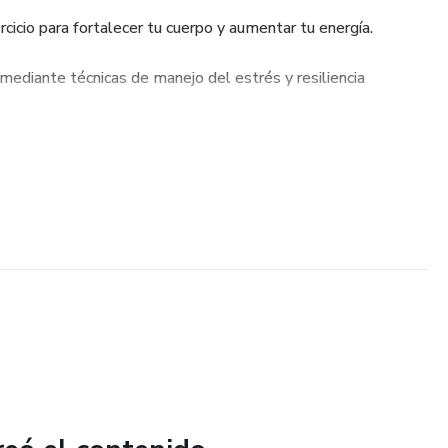
rcicio para fortalecer tu cuerpo y aumentar tu energía.
mediante técnicas de manejo del estrés y resiliencia
librado mediante la organización, el minimalismo y el
tirte mejor, recuperar energía y establecer hábitos
 a largo plazo. 🌿💪🧠✨