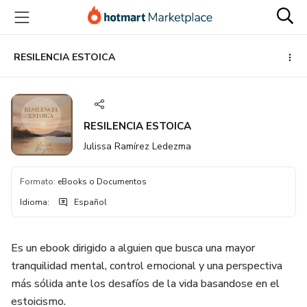
Ir
Ir
Ir
al
a
al
contenido
la
pie
principal
página
de
RESILENCIA ESTOICA
de
página
pago
RESILENCIA ESTOICA
Julissa Ramírez Ledezma
Formato
:
eBooks o Documentos
Idioma
:
Español
Es un ebook dirigido a alguien que busca una mayor
tranquilidad mental, control emocional y una perspectiva
más sólida ante los desafíos de la vida basandose en el
estoicismo.