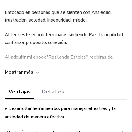
Enfocado en personas que se sienten con Ansiedad,
frustración, soledad, inseguridad, miedo.
Al leer este ebook terminaras sintiendo Paz, tranquilidad,
confianza, propósito, conexión.
Al adquirir mi ebook 'Resilencia Estoica", recibirás de
regalo:
Mostrar más
• Una guía práctica de ejercicios estoicos semanales
Ventajas
Detalles
• Acceso a un grupo privado de telegram conectandote con
personas que aplican el estoicismo diario para una vida
• Desarrollar herramientas para manejar el estrés y la
mejor
ansiedad de manera efectiva.
• Tecnicas de respiracion para controlar tus emociones