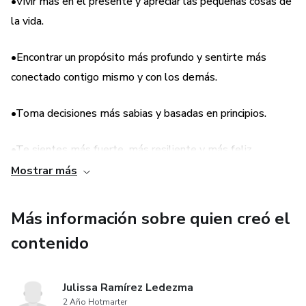
•Vivir más en el presente y apreciar las pequeñas cosas de
la vida.
•Encontrar un propósito más profundo y sentirte más
conectado contigo mismo y con los demás.
•Toma decisiones más sabias y basadas en principios.
•Te sientes más fuerte, más resiliente y más feliz.
Mostrar más
•Ganar: Paz interior, resiliencia, sabiduría, relaciones más
significativas.
Más información sobre quien creó el
contenido
•Evitar: Sufrimiento, arrepentimiento, soledad, fracaso.
• No compararse
Julissa Ramírez Ledezma
2 Año Hotmarter