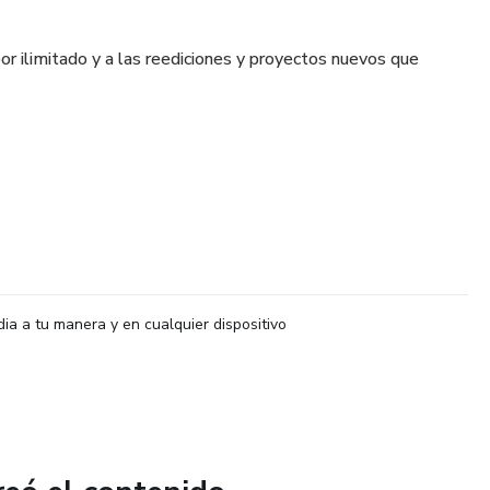
or ilimitado y a las reediciones y proyectos nuevos que
desarrollaran en 30 clases grabadas que se irán subiendo
en vivo que serán grabadas también.
dia a tu manera y en cualquier dispositivo