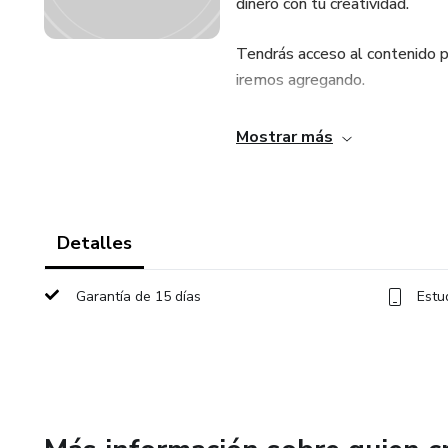
dinero con tu creatividad.
Tendrás acceso al contenido p
iremos agregando.
Constará de 5 módulos que se 
Mostrar más
según calendario y 10 clases 
Detalles
Garantía de 15 días
Estu