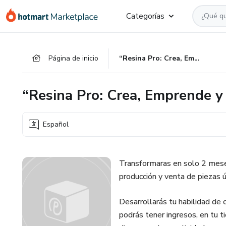
Ir
Ir
Ir
Categorías
al
a
al
contenido
la
pie
principal
página
de
Página de inicio
“Resina Pro: Crea, Emprende y Vende”
de
página
pago
“Resina Pro: Crea, Emprende y
Español
Transformaras en solo 2 meses
producción y venta de piezas ú
Desarrollarás tu habilidad de 
podrás tener ingresos, en tu 