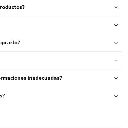
productos?
mprarlo?
ormaciones inadecuadas?
s?