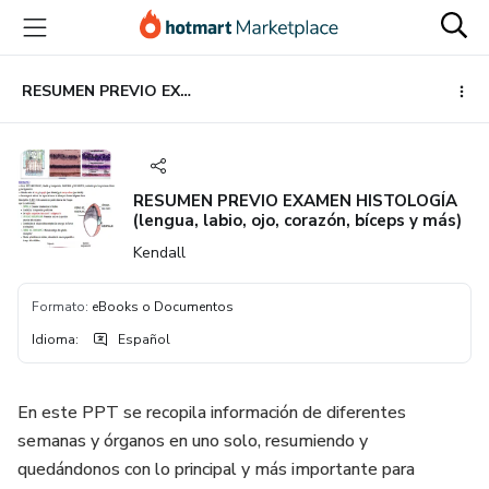
Ir
Ir
Ir
al
a
al
contenido
la
pie
principal
página
de
RESUMEN PREVIO EXAMEN HISTOLOGÍA (lengua, labio, ojo, corazón, bíceps y más)
de
página
pago
RESUMEN PREVIO EXAMEN HISTOLOGÍA
(lengua, labio, ojo, corazón, bíceps y más)
Kendall
Formato
:
eBooks o Documentos
Idioma
:
Español
En este PPT se recopila información de diferentes
semanas y órganos en uno solo, resumiendo y
quedándonos con lo principal y más importante para