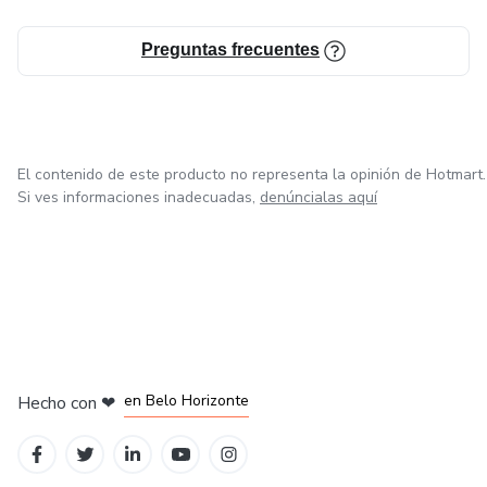
Preguntas frecuentes
El contenido de este producto no representa la opinión de Hotmart.
Si ves informaciones inadecuadas,
denúncialas aquí
en Ciudad de México
en Bogotá
en Amsterdam
en Madrid
en Belo Horizonte
Hecho con
❤