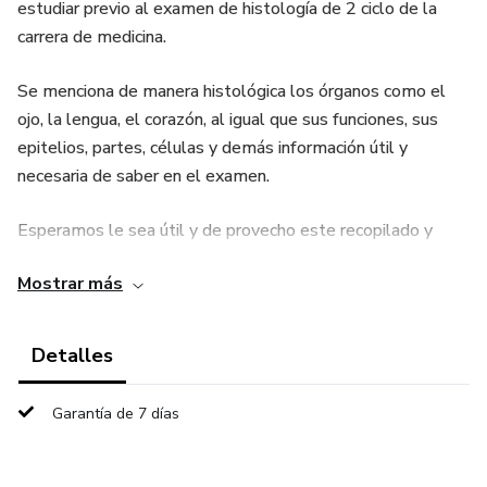
estudiar previo al examen de histología de 2 ciclo de la
carrera de medicina.
Se menciona de manera histológica los órganos como el
ojo, la lengua, el corazón, al igual que sus funciones, sus
epitelios, partes, células y demás información útil y
necesaria de saber en el examen.
Esperamos le sea útil y de provecho este recopilado y
resumen echo por nosotros. Y que lo compartan con más
Mostrar más
compañeros a los cuáles les pueda ser útil y de ayuda.
Detalles
Garantía de 7 días