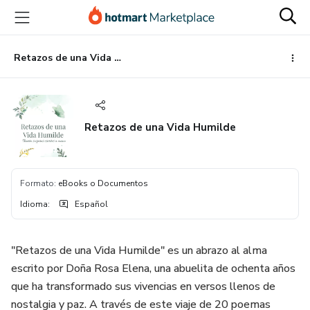
Ir
Ir
Ir
al
a
al
contenido
la
pie
principal
página
de
Retazos de una Vida Humilde
de
página
pago
Retazos de una Vida Humilde
Formato
:
eBooks o Documentos
Idioma
:
Español
"Retazos de una Vida Humilde" es un abrazo al alma
escrito por Doña Rosa Elena, una abuelita de ochenta años
que ha transformado sus vivencias en versos llenos de
nostalgia y paz. A través de este viaje de 20 poemas