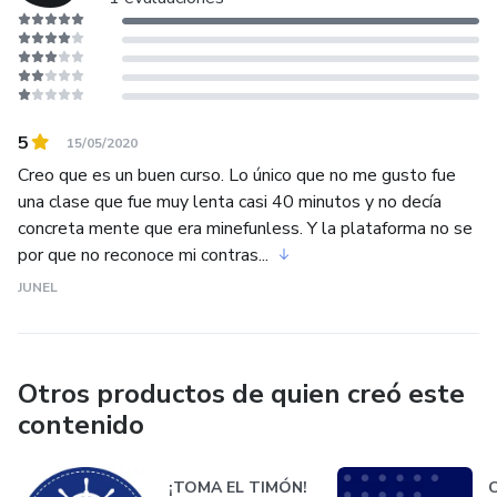
financiera en México: “Charlas de peso”.
5
15/05/2020
Creo que es un buen curso. Lo único que no me gusto fue
una clase que fue muy lenta casi 40 minutos y no decía
concreta mente que era minefunless. Y la plataforma no se
por que no reconoce mi contras...
JUNEL
Otros productos de quien creó este
contenido
¡TOMA EL TIMÓN!
C