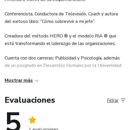
Conferencista, Conductora de Televisión, Coach y autora
del exitoso libro: “Cómo sobrevivir a mi jefe”.
Creadora del método HERO ® y el modelo RIA ® que
está transformando el liderazgo de las organizaciones.
Cuenta con dos carreras: Publicidad y Psicología, además
de un posgrado en Desarrollo Humano por la Universidad
Iberoamericana.
Mostrar más
A la fecha, posee 25 años de experiencia en el desarrollo e
impartición de programas de capacitación, cultura, ventas y
Evaluaciones
Filtrar
comunicación organizacional para empresas de clase
5
mundial. Más de 20,000 seguidores en sus redes sociales.
Es creadora y conductora del primer programa de educación
1 evaluaciones