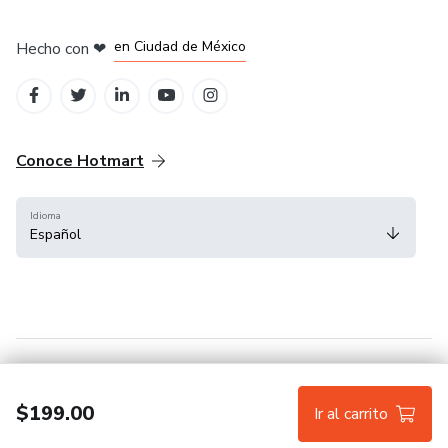
en Bogotá
en Amsterdam
en Madrid
en Ciudad de México
Hecho con
❤
en Belo Horizonte
Conoce Hotmart
Idioma
Español
FAQ
Términos
Privacidad
Cookies
$199.00
Ir al carrito
Hotmart — 2011-2026 © Todos los derechos reservados.