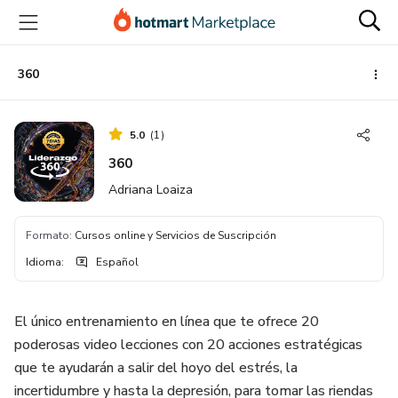
Ir
Ir
Ir
al
a
al
contenido
la
pie
principal
página
de
360
de
página
pago
5.0
(
1
)
360
Adriana Loaiza
Formato
:
Cursos online y Servicios de Suscripción
Idioma
:
Español
El único entrenamiento en línea que te ofrece 20
poderosas video lecciones con 20 acciones estratégicas
que te ayudarán a salir del hoyo del estrés, la
incertidumbre y hasta la depresión, para tomar las riendas