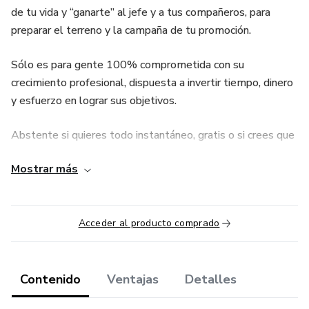
de tu vida y “ganarte” al jefe y a tus compañeros, para
preparar el terreno y la campaña de tu promoción.
Sólo es para gente 100% comprometida con su
crecimiento profesional, dispuesta a invertir tiempo, dinero
y esfuerzo en lograr sus objetivos.
Abstente si quieres todo instantáneo, gratis o si crees que
por hacer la compra, todo va a cambiar solito.
Mostrar más
Necesitas comprometerte a VER los videos y a LLEVAR a
cabo los retos.
Acceder al producto comprado
100% garantizado o la devolución de tu dinero.
Contenido
Ventajas
Detalles