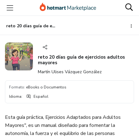
Ir
Ir
Ir
al
a
al
contenido
la
pie
principal
página
de
reto 20 días guía de ejercicios adultos mayores
de
página
pago
reto 20 días guía de ejercicios adultos
mayores
Martín Ulises Vázquez González
Formato
:
eBooks o Documentos
Idioma
:
Español
Esta guía práctica, Ejercicios Adaptados para Adultos
Mayores", es un manual diseñado para fomentar la
autonomía, la fuerza y el equilibrio de las personas